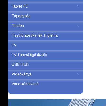
Tablet PC
Tápegység
Telefon
Tisztító szer/kellék, higiénia
TV
TV-Tuner/Digitalizáló
USB HUB
Videokártya
Vonalkódolvasó