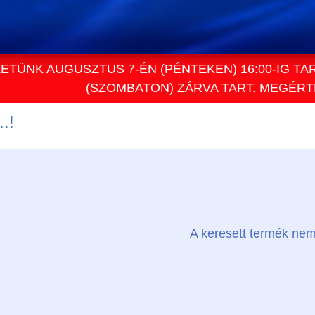
ETÜNK AUGUSZTUS 7-ÉN (PÉNTEKEN) 16:00-IG TA
(SZOMBATON) ZÁRVA TART. MEGÉR
.!
A keresett termék nem