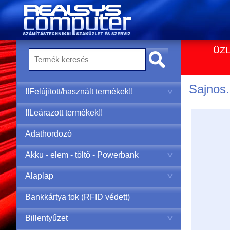
ÜZL
Sajnos..
!!Felújított/használt termékek!!
!!Leárazott termékek!!
Adathordozó
Akku - elem - töltő - Powerbank
Alaplap
Bankkártya tok (RFID védett)
Billentyűzet