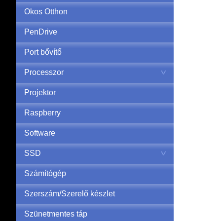
Okos Otthon
PenDrive
Port bővítő
Processzor
Projektor
Raspberry
Software
SSD
Számítógép
Szerszám/Szerelő készlet
Szünetmentes táp