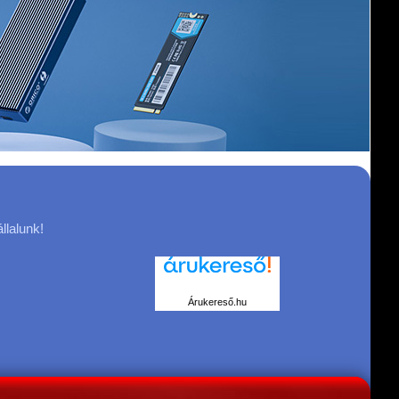
llalunk!
Árukereső.hu