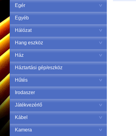
Egér
Egyéb
Hálózat
Hang eszköz
Ház
Háztartási gép/eszköz
Hűtés
Irodaszer
Játékvezérlő
Kábel
Kamera