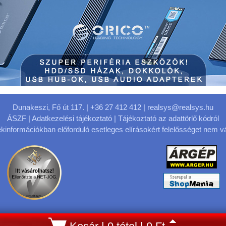
Dunakeszi, Fő út 117.
| +36 27 412 412 |
realsys@realsys.hu
ÁSZF
|
Adatkezelési tájékoztató
|
Tájékoztató az adattörlő kódról
kinformációkban előforduló esetleges elírásokért felelősséget nem vá