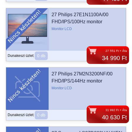
27 Philips 27E1N1100A/00
FHD/IPS/100Hz monitor
Monitor LCD
27 551 Ft + Áfa
0 db
Dunakeszi üzlet:
34 990 Ft
27 Philips 27M2N3200NF/00
FHD/IPS/144Hz monitor
Monitor LCD
31 992 Ft + Áfa
0 db
Dunakeszi üzlet:
40 630 Ft