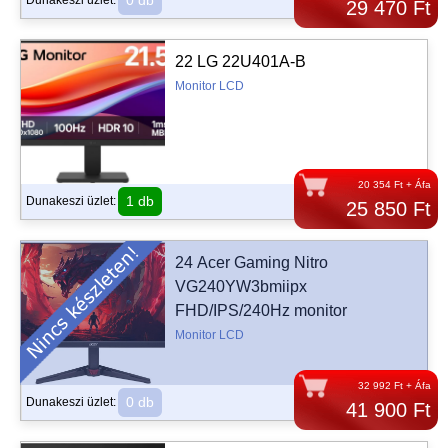
0 db
Dunakeszi üzlet:
29 470 Ft
22 LG 22U401A-B
Monitor LCD
20 354 Ft + Áfa
1 db
Dunakeszi üzlet:
25 850 Ft
24 Acer Gaming Nitro
VG240YW3bmiipx
FHD/IPS/240Hz monitor
Monitor LCD
32 992 Ft + Áfa
0 db
Dunakeszi üzlet:
41 900 Ft