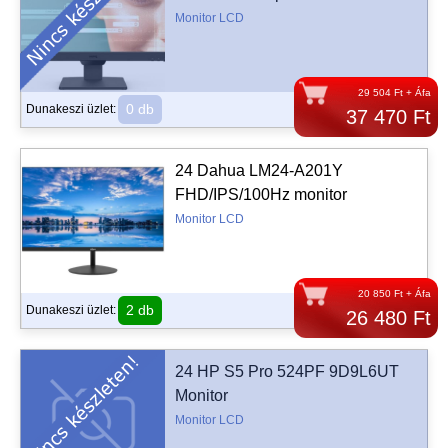
Monitor LCD
29 504 Ft + Áfa
0 db
Dunakeszi üzlet:
37 470 Ft
24 Dahua LM24-A201Y
FHD/IPS/100Hz monitor
Monitor LCD
20 850 Ft + Áfa
2 db
Dunakeszi üzlet:
26 480 Ft
24 HP S5 Pro 524PF 9D9L6UT
Monitor
Monitor LCD