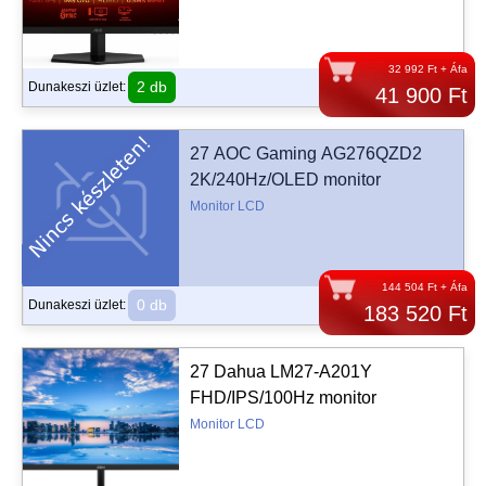
32 992 Ft + Áfa
2 db
Dunakeszi üzlet:
41 900 Ft
27 AOC Gaming AG276QZD2
2K/240Hz/OLED monitor
Monitor LCD
144 504 Ft + Áfa
0 db
Dunakeszi üzlet:
183 520 Ft
27 Dahua LM27-A201Y
FHD/IPS/100Hz monitor
Monitor LCD