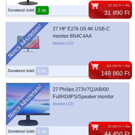
25 110 Ft + Áfa
2 db
Dunakeszi üzlet:
31 890 Ft
27 HP E27k G5 4K USB-C
monitor 6N4C4AA
Monitor LCD
118 000 Ft + Áfa
0 db
Dunakeszi üzlet:
149 860 Ft
27 Philips 273V7QJAB/00
FullHD/IPS/Speaker monitor
Monitor LCD
35 000 Ft + Áfa
0 db
Dunakeszi üzlet:
44 450 Ft