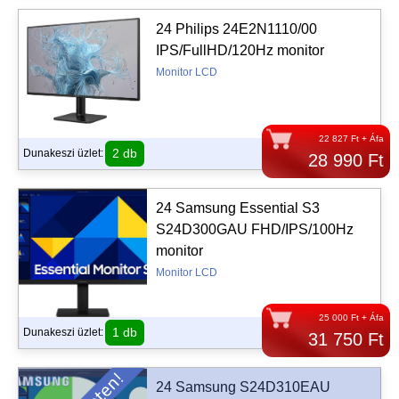
24 Philips 24E2N1110/00
IPS/FullHD/120Hz monitor
Monitor LCD
22 827 Ft + Áfa
2 db
Dunakeszi üzlet:
28 990 Ft
24 Samsung Essential S3
S24D300GAU FHD/IPS/100Hz
monitor
Monitor LCD
25 000 Ft + Áfa
1 db
Dunakeszi üzlet:
31 750 Ft
24 Samsung S24D310EAU