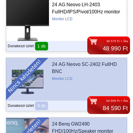
24 AG Neovo LH-2403
FullHD/IPS/Pivot/100Hz monitor
Monitor LCD
38 575 Ft + Áfa
1 db
Dunakeszi üzlet:
48 990 Ft
24 AG Neovo SC-2402 FullHD
BNC
Monitor LCD
66 606 Ft + Áfa
0 db
Dunakeszi üzlet:
84 590 Ft
24 Benq GW2490
FHD/100Hz/Speaker monitor