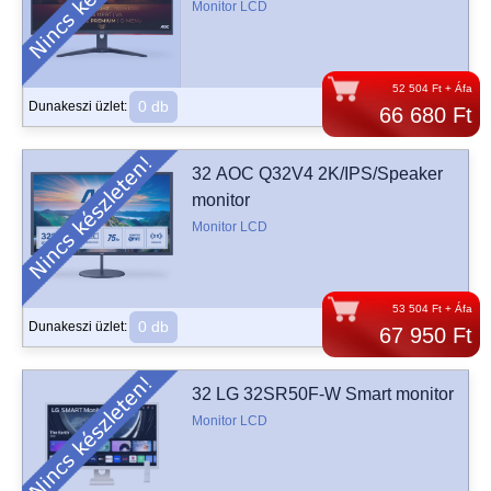
Monitor LCD
52 504 Ft + Áfa
0 db
Dunakeszi üzlet:
66 680 Ft
32 AOC Q32V4 2K/IPS/Speaker
monitor
Monitor LCD
53 504 Ft + Áfa
0 db
Dunakeszi üzlet:
67 950 Ft
32 LG 32SR50F-W Smart monitor
Monitor LCD