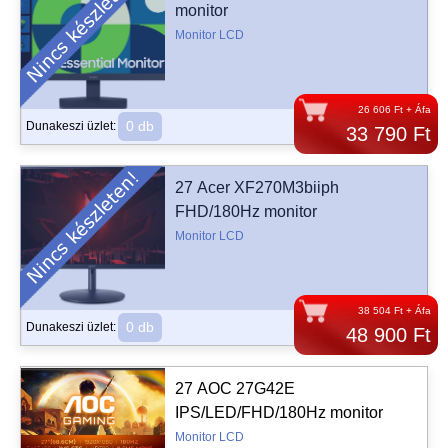
monitor
Monitor LCD
26 606 Ft + Áfa
0 db
Dunakeszi üzlet:
33 790 Ft
27 Acer XF270M3biiph
FHD/180Hz monitor
Monitor LCD
38 504 Ft + Áfa
0 db
Dunakeszi üzlet:
48 900 Ft
27 AOC 27G42E
IPS/LED/FHD/180Hz monitor
Monitor LCD