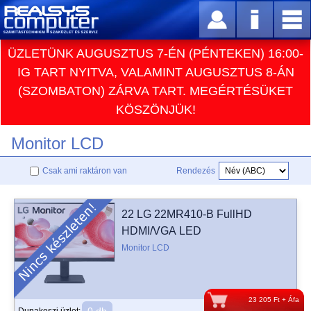
ÜZLETÜNK AUGUSZTUS 7-ÉN (PÉNTEKEN) 16:00-
IG TART NYITVA, VALAMINT AUGUSZTUS 8-ÁN
(SZOMBATON) ZÁRVA TART. MEGÉRTÉSÜKET
KÖSZÖNJÜK!
Monitor LCD
Csak ami raktáron van
Rendezés
22 LG 22MR410-B FullHD
HDMI/VGA LED
Monitor LCD
23 205 Ft + Áfa