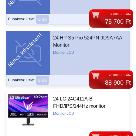
59 606 Ft + Áfa
0 db
Dunakeszi üzlet:
75 700 Ft
24 HP S5 Pro 524PN 9D9A7AA
Monitor
Monitor LCD
70 000 Ft + Áfa
0 db
Dunakeszi üzlet:
88 900 Ft
24 LG 24G411A-B
FHD/IPS/144Hz monitor
Monitor LCD