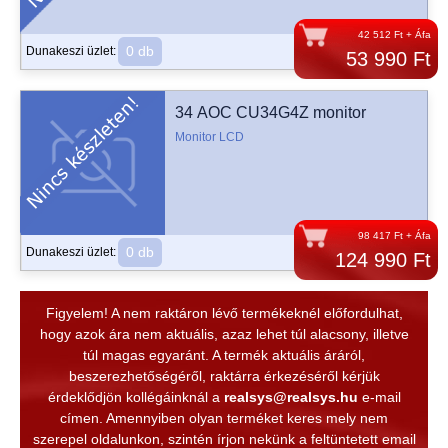
42 512 Ft + Áfa
0 db
Dunakeszi üzlet:
53 990 Ft
34 AOC CU34G4Z monitor
Monitor LCD
98 417 Ft + Áfa
0 db
Dunakeszi üzlet:
124 990 Ft
Figyelem! A nem raktáron lévő termékeknél előfordulhat,
hogy azok ára nem aktuális, azaz lehet túl alacsony, illetve
túl magas egyaránt. A termék aktuális áráról,
beszerezhetőségéről, raktárra érkezéséről kérjük
érdeklődjön kollégáinknál a
realsys@realsys.hu
e-mail
címen. Amennyiben olyan terméket keres mely nem
szerepel oldalunkon, szintén írjon nekünk a feltüntetett email