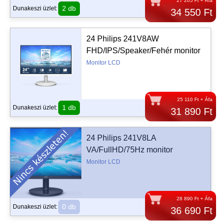
27 205 Ft + Áfa
2 db
Dunakeszi üzlet:
34 550 Ft
24 Philips 241V8AW
FHD/IPS/Speaker/Fehér monitor
Monitor LCD
25 110 Ft + Áfa
1 db
Dunakeszi üzlet:
31 890 Ft
24 Philips 241V8LA
VA/FullHD/75Hz monitor
Monitor LCD
28 890 Ft + Áfa
0 db
Dunakeszi üzlet:
36 690 Ft