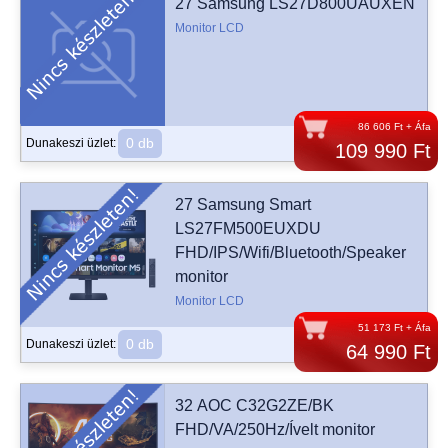
27 Samsung LS27D800UAUXEN
Monitor LCD
86 606 Ft + Áfa
0 db
Dunakeszi üzlet:
109 990 Ft
27 Samsung Smart
LS27FM500EUXDU
FHD/IPS/Wifi/Bluetooth/Speaker
monitor
Monitor LCD
51 173 Ft + Áfa
0 db
Dunakeszi üzlet:
64 990 Ft
32 AOC C32G2ZE/BK
FHD/VA/250Hz/Ívelt monitor