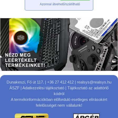
Azonnal átvehető/szállítható
Dunakeszi, Fő út 117.
| +36 27 412 412 |
realsys@realsys.hu
ÁSZF
|
Adatkezelési tájékoztató
|
Tájékoztató az adattörlő
kódról
A termékinformációkban előforduló esetleges elírásokért
felelősséget nem vállalunk!