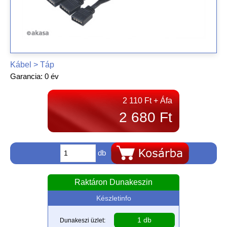
Kábel > Táp
Garancia: 0 év
2 110 Ft + Áfa
2 680 Ft
db
Raktáron Dunakeszin
Készletinfo
1 db
Dunakeszi üzlet: