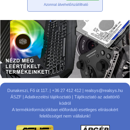
Azonnal átvehető/szállítható
Dunakeszi, Fő út 117.
| +36 27 412 412 |
realsys@realsys.hu
ÁSZF
|
Adatkezelési tájékoztató
|
Tájékoztató az adattörlő
kódról
A termékinformációkban előforduló esetleges elírásokért
felelősséget nem vállalunk!