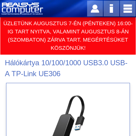
ÜZLETÜNK AUGUSZTUS 7-ÉN (PÉNTEKEN) 16:00-
IG TART NYITVA, VALAMINT AUGUSZTUS 8-ÁN
(SZOMBATON) ZÁRVA TART. MEGÉRTÉSÜKET
KÖSZÖNJÜK!
Hálókártya 10/100/1000 USB3.0 USB-
A TP-Link UE306