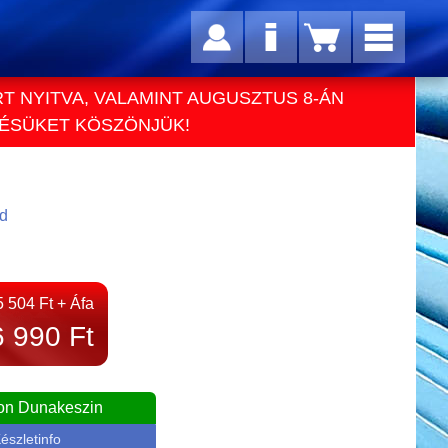
RT NYITVA, VALAMINT AUGUSZTUS 8-ÁN
TÉSÜKET KÖSZÖNJÜK!
d
5 504 Ft + Áfa
6 990 Ft
on Dunakeszin
észletinfo