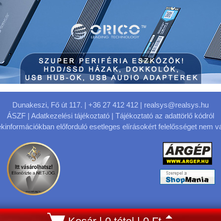
Dunakeszi, Fő út 117.
| +36 27 412 412 |
realsys@realsys.hu
ÁSZF
|
Adatkezelési tájékoztató
|
Tájékoztató az adattörlő kódról
kinformációkban előforduló esetleges elírásokért felelősséget nem vá