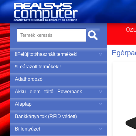
ÜZL
Egérpa
!!Felújított/használt termékek!!
!!Leárazott termékek!!
Adathordozó
Akku - elem - töltő - Powerbank
Alaplap
Bankkártya tok (RFID védett)
Billentyűzet