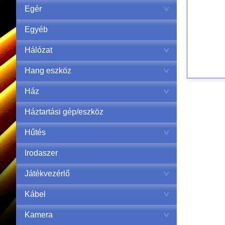
Egér
Egyéb
Hálózat
Hang eszköz
Ház
Háztartási gép/eszköz
Hűtés
Irodaszer
Játékvezérlő
Kábel
Kamera