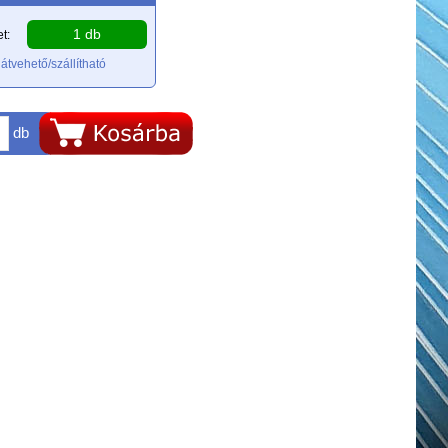
1 db
t:
átvehető/szállítható
db