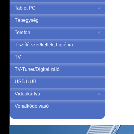
Tablet PC
Tápegység
Telefon
Tisztító szer/kellék, higiénia
TV
TV-Tuner/Digitalizáló
USB HUB
Videokártya
Vonalkódolvasó