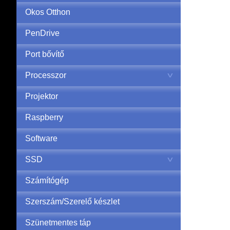
Okos Otthon
PenDrive
Port bővítő
Processzor
Projektor
Raspberry
Software
SSD
Számítógép
Szerszám/Szerelő készlet
Szünetmentes táp