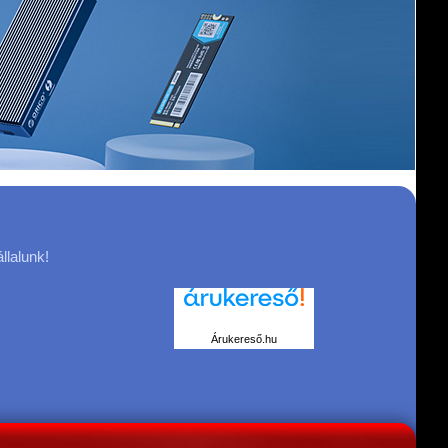
llalunk!
Árukereső.hu