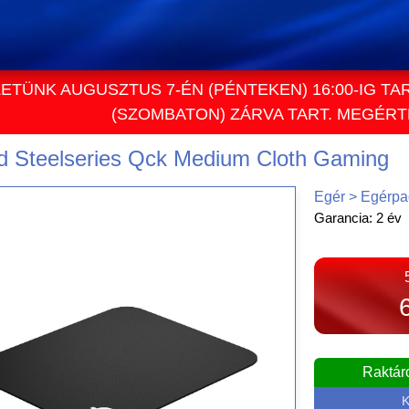
ETÜNK AUGUSZTUS 7-ÉN (PÉNTEKEN) 16:00-IG TA
(SZOMBATON) ZÁRVA TART. MEGÉR
d Steelseries Qck Medium Cloth Gaming
Egér > Egérpa
Garancia: 2 év
Raktár
K