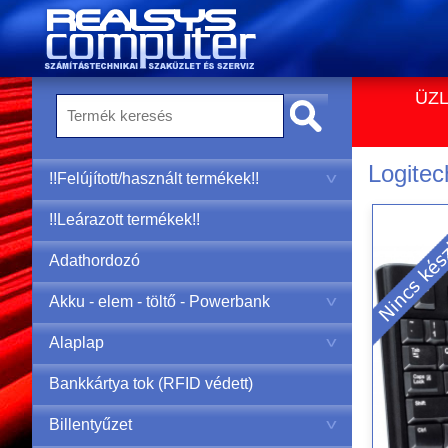
ÜZL
Logitec
!!Felújított/használt termékek!!
!!Leárazott termékek!!
Adathordozó
Akku - elem - töltő - Powerbank
Alaplap
Bankkártya tok (RFID védett)
Billentyűzet