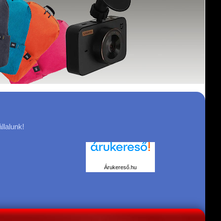
llalunk!
Árukereső.hu