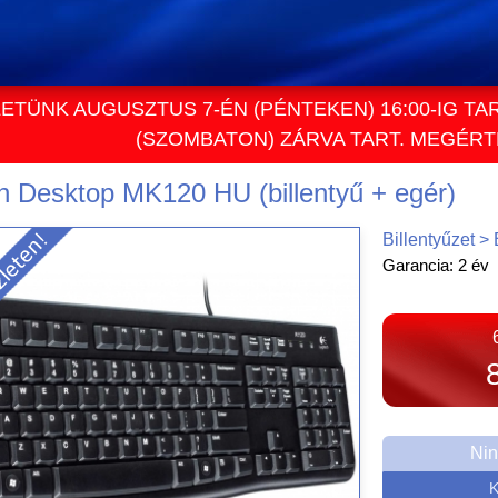
ETÜNK AUGUSZTUS 7-ÉN (PÉNTEKEN) 16:00-IG TA
(SZOMBATON) ZÁRVA TART. MEGÉR
h Desktop MK120 HU (billentyű + egér)
Billentyűzet > 
Garancia: 2 év
Nin
K