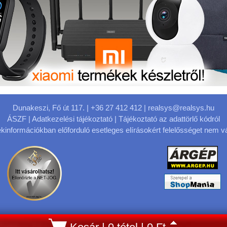
Dunakeszi, Fő út 117.
| +36 27 412 412 |
realsys@realsys.hu
ÁSZF
|
Adatkezelési tájékoztató
|
Tájékoztató az adattörlő kódról
kinformációkban előforduló esetleges elírásokért felelősséget nem vá