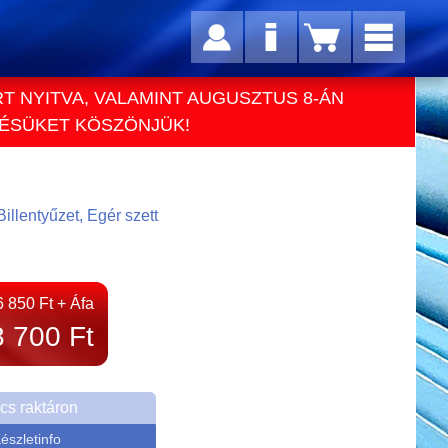
RT NYITVA, VALAMINT AUGUSZTUS 8-ÁN
TÉSÜKET KÖSZÖNJÜK!
Billentyűzet, Egér szett
6 850 Ft + Áfa
8 700 Ft
cs raktáron
észletinfo