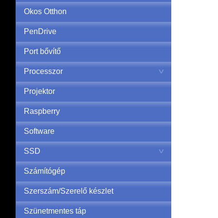
Okos Otthon
PenDrive
Port bővítő
Processzor
Projektor
Raspberry
Software
SSD
Számítógép
Szerszám/Szerelő készlet
Szünetmentes táp