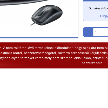
Dunakeszi üzle
Elfogy
! A nem raktáron lévő termékeknél előfordulhat, hogy azok ára nem aktuá
aktuális áráról, beszerezhetőségéről, raktárra érkezéséről kérjük érde
yiben olyan terméket keres mely nem szerepel oldalunkon, szintén írjo
beszerzésére!