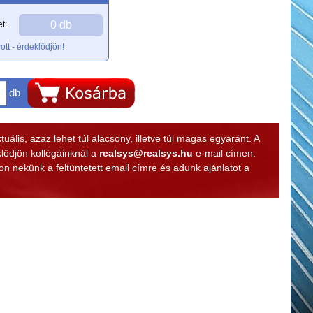
0 db
t:
ott - érdeklődjön!
db
lis, azaz lehet túl alacsony, illetve túl magas egyaránt. A
klődjön kollégáinknál a
realsys@realsys.hu
e-mail címen.
n nekünk a feltüntetett email címre és adunk ajánlatot a