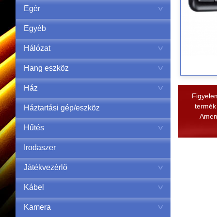
Egér
Egyéb
Hálózat
Hang eszköz
Ház
Figyelem
termék 
Háztartási gép/eszköz
Amenn
Hűtés
Irodaszer
Játékvezérlő
Kábel
Kamera