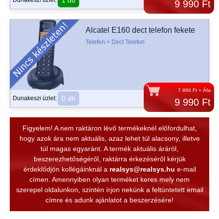
1 db
Dunakeszi üzlet:
9 990 Ft
Alcatel E160 dect telefon fekete
Telefon > Dect Telefon
7 866 Ft + Áfa
0 db
Dunakeszi üzlet:
9 990 Ft
Figyelem! A nem raktáron lévő termékeknél előfordulhat,
hogy azok ára nem aktuális, azaz lehet túl alacsony, illetve
túl magas egyaránt. A termék aktuális áráról,
beszerezhetőségéről, raktárra érkezéséről kérjük
érdeklődjön kollégáinknál a
realsys@realsys.hu
e-mail
címen. Amennyiben olyan terméket keres mely nem
szerepel oldalunkon, szintén írjon nekünk a feltüntetett email
címre és adunk ajánlatot a beszerzésére!