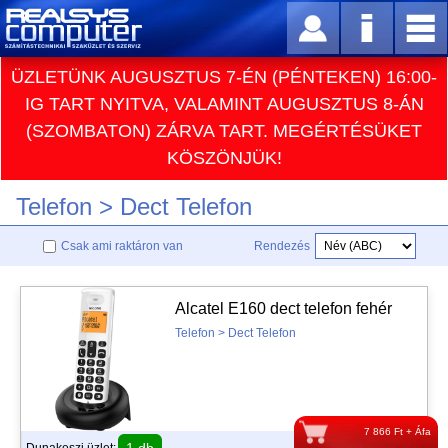
ÜZLETÜNK AUGUSZTUS 7-ÉN (PÉNTEKEN) 16:00-
IG TART NYITVA, VALAMINT AUGUSZTUS 8-ÁN
(SZOMBATON) ZÁRVA TART. MEGÉRTÉSÜKET
KÖSZÖNJÜK!
Telefon > Dect Telefon
Csak ami raktáron van
Rendezés
Alcatel E160 dect telefon fehér
Telefon > Dect Telefon
7 866 Ft + Áfa