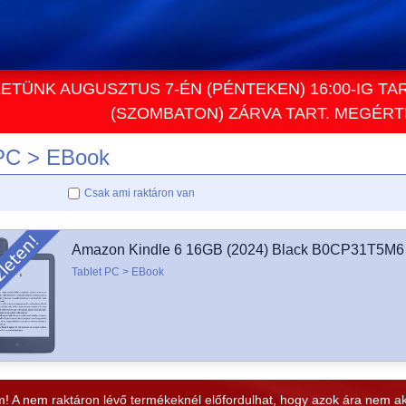
ETÜNK AUGUSZTUS 7-ÉN (PÉNTEKEN) 16:00-IG TA
(SZOMBATON) ZÁRVA TART. MEGÉR
 PC > EBook
Csak ami raktáron van
Amazon Kindle 6 16GB (2024) Black B0CP31T5M6
Tablet PC > EBook
! A nem raktáron lévő termékeknél előfordulhat, hogy azok ára nem aktuá