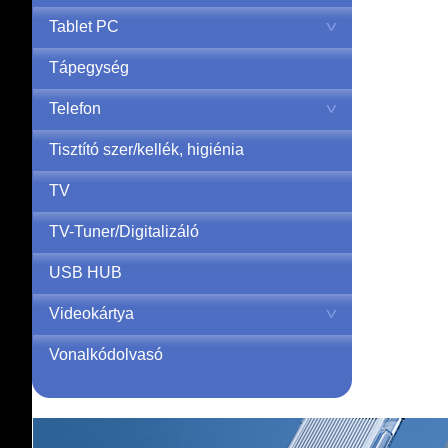
Tablet PC
Tápegység
Telefon
Tisztító szer/kellék, higiénia
TV
TV-Tuner/Digitalizáló
USB HUB
Videokártya
Vonalkódolvasó