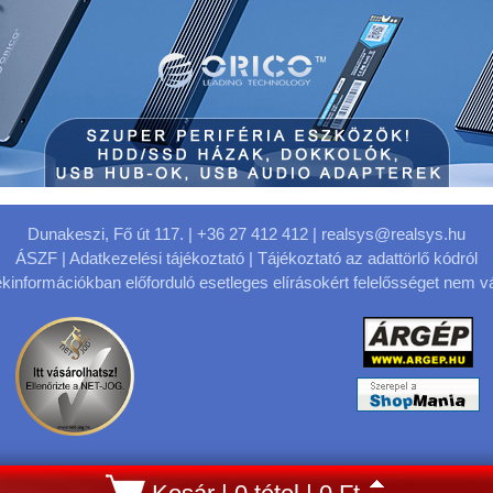
Dunakeszi, Fő út 117.
| +36 27 412 412 |
realsys@realsys.hu
ÁSZF
|
Adatkezelési tájékoztató
|
Tájékoztató az adattörlő kódról
kinformációkban előforduló esetleges elírásokért felelősséget nem vá