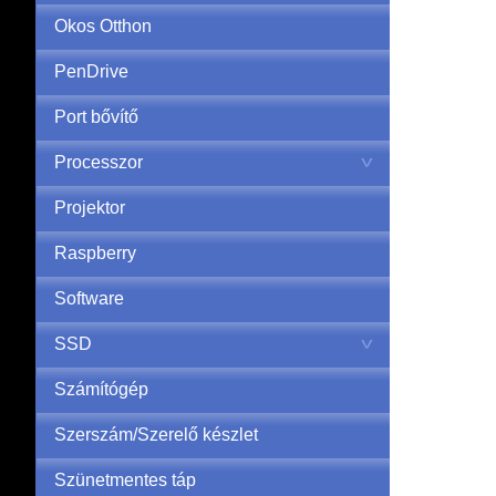
Okos Otthon
PenDrive
Port bővítő
Processzor
Projektor
Raspberry
Software
SSD
Számítógép
Szerszám/Szerelő készlet
Szünetmentes táp