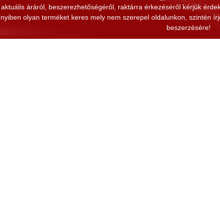
aktuális áráról, beszerezhetőségéről, raktárra érkezéséről kérjük érde
yiben olyan terméket keres mely nem szerepel oldalunkon, szintén írjo
beszerzésére!