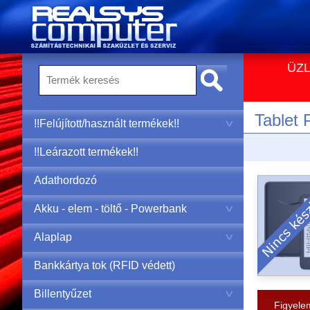
ÜZL
Tablet
!!Felújított/használt termékek!!
!!Leárazott termékek!!
Adathordozó
Akku - elem - töltő - Powerbank
Alaplap
Bankkártya tok (RFID védett)
Billentyűzet
Figyelem