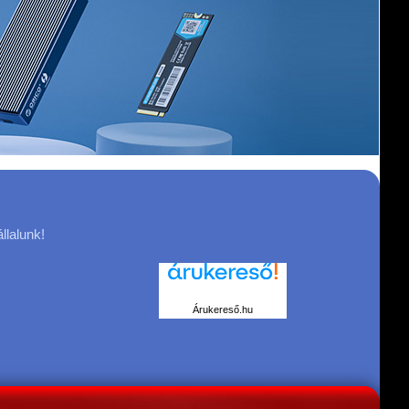
llalunk!
Árukereső.hu