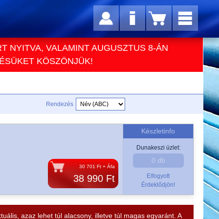
RT NYITVA, VALAMINT AUGUSZTUS 8-ÁN
TÉSÜKET KÖSZÖNJÜK!
Rendezés
Készletinfo
Dunakeszi üzlet:
0 db
30 701 Ft + Áfa
Elfogyott
38 990 Ft
Érdeklődjön!
lis, azaz lehet túl alacsony, illetve túl magas egyaránt. A