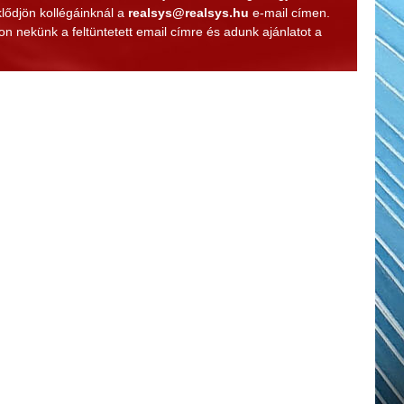
klődjön kollégáinknál a
realsys@realsys.hu
e-mail címen.
n nekünk a feltüntetett email címre és adunk ajánlatot a