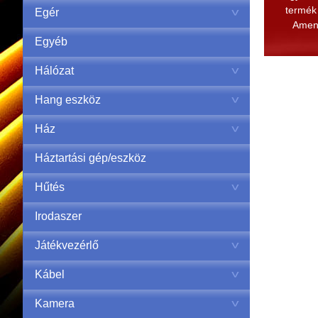
termék 
Egér
Amenn
Egyéb
Hálózat
Hang eszköz
Ház
Háztartási gép/eszköz
Hűtés
Irodaszer
Játékvezérlő
Kábel
Kamera