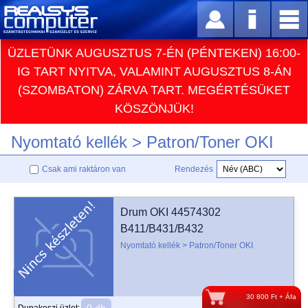
ÜZLETÜNK AUGUSZTUS 7-ÉN (PÉNTEKEN) 16:00-
IG TART NYITVA, VALAMINT AUGUSZTUS 8-ÁN
(SZOMBATON) ZÁRVA TART. MEGÉRTÉSÜKET
KÖSZÖNJÜK!
Nyomtató kellék > Patron/Toner OKI
Csak ami raktáron van
Rendezés
Drum OKI 44574302
B411/B431/B432
Nyomtató kellék > Patron/Toner OKI
30 800 Ft + Áfa