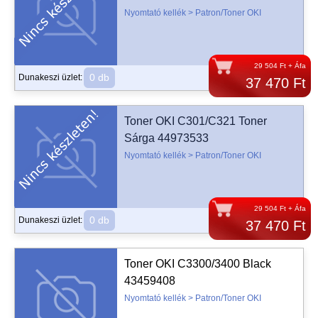
Nyomtató kellék > Patron/Toner OKI
29 504 Ft + Áfa
0 db
Dunakeszi üzlet:
37 470 Ft
Toner OKI C301/C321 Toner
Sárga 44973533
Nyomtató kellék > Patron/Toner OKI
29 504 Ft + Áfa
0 db
Dunakeszi üzlet:
37 470 Ft
Toner OKI C3300/3400 Black
43459408
Nyomtató kellék > Patron/Toner OKI