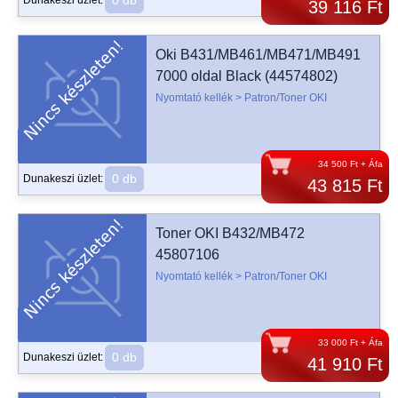
0 db
Dunakeszi üzlet:
39 116 Ft
Oki B431/MB461/MB471/MB491
7000 oldal Black (44574802)
Nyomtató kellék > Patron/Toner OKI
34 500 Ft + Áfa
0 db
Dunakeszi üzlet:
43 815 Ft
Toner OKI B432/MB472
45807106
Nyomtató kellék > Patron/Toner OKI
33 000 Ft + Áfa
0 db
Dunakeszi üzlet:
41 910 Ft