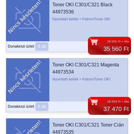
Toner OKI C301/C321 Black
44973536
Nyomtató kellék > Patron/Toner OKI
28 000 Ft + Áfa
0 db
Dunakeszi üzlet:
35 560 Ft
Toner OKI C301/C321 Magenta
44973534
Nyomtató kellék > Patron/Toner OKI
29 504 Ft + Áfa
0 db
Dunakeszi üzlet:
37 470 Ft
Toner OKI C301/C321 Toner Cián
44973535