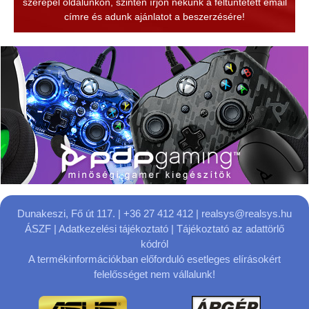
szerepel oldalunkon, szintén írjon nekünk a feltüntetett email
címre és adunk ajánlatot a beszerzésére!
Dunakeszi, Fő út 117.
| +36 27 412 412 |
realsys@realsys.hu
ÁSZF
|
Adatkezelési tájékoztató
|
Tájékoztató az adattörlő
kódról
A termékinformációkban előforduló esetleges elírásokért
felelősséget nem vállalunk!