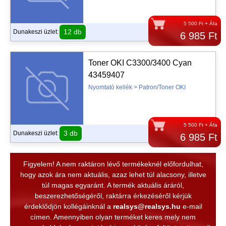
5 500 Ft + Áfa
12 db
Dunakeszi üzlet:
6 985 Ft
Toner OKI C3300/3400 Cyan
43459407
Nyomtató kellék > Patron/Toner OKI
5 500 Ft + Áfa
3 db
Dunakeszi üzlet:
6 985 Ft
Figyelem! A nem raktáron lévő termékeknél előfordulhat,
hogy azok ára nem aktuális, azaz lehet túl alacsony, illetve
túl magas egyaránt. A termék aktuális áráról,
beszerezhetőségéről, raktárra érkezéséről kérjük
érdeklődjön kollégáinknál a
realsys@realsys.hu
e-mail
címen. Amennyiben olyan terméket keres mely nem