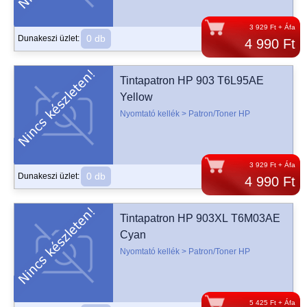
3 929 Ft + Áfa
0 db
Dunakeszi üzlet:
4 990 Ft
Tintapatron HP 903 T6L95AE
Yellow
Nyomtató kellék > Patron/Toner HP
3 929 Ft + Áfa
0 db
Dunakeszi üzlet:
4 990 Ft
Tintapatron HP 903XL T6M03AE
Cyan
Nyomtató kellék > Patron/Toner HP
5 425 Ft + Áfa