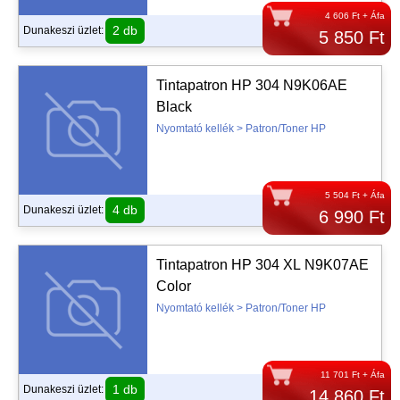
4 606 Ft + Áfa
2 db
Dunakeszi üzlet:
5 850 Ft
Tintapatron HP 304 N9K06AE
Black
Nyomtató kellék > Patron/Toner HP
5 504 Ft + Áfa
4 db
Dunakeszi üzlet:
6 990 Ft
Tintapatron HP 304 XL N9K07AE
Color
Nyomtató kellék > Patron/Toner HP
11 701 Ft + Áfa
1 db
Dunakeszi üzlet:
14 860 Ft