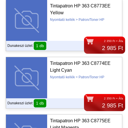
Tintapatron HP 363 C8773EE
Yellow
Nyomtató kellék > Patron/Toner HP
2 350 Ft + Áfa
1 db
Dunakeszi üzlet:
2 985 Ft
Tintapatron HP 363 C8774EE
Light Cyan
Nyomtató kellék > Patron/Toner HP
2 350 Ft + Áfa
1 db
Dunakeszi üzlet:
2 985 Ft
Tintapatron HP 363 C8775EE
Light Magenta