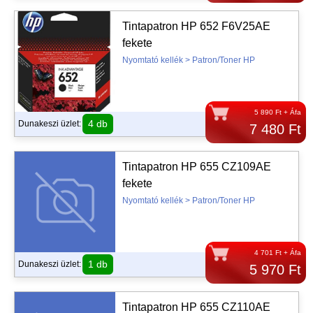
Tintapatron HP 652 F6V25AE
fekete
Nyomtató kellék > Patron/Toner HP
5 890 Ft + Áfa
4 db
Dunakeszi üzlet:
7 480 Ft
Tintapatron HP 655 CZ109AE
fekete
Nyomtató kellék > Patron/Toner HP
4 701 Ft + Áfa
1 db
Dunakeszi üzlet:
5 970 Ft
Tintapatron HP 655 CZ110AE