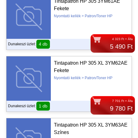
Tintapatron HP 305 3YM61AE
Fekete
Nyomtató kellék > Patron/Toner HP
4 323 Ft + Áfa
4 db
Dunakeszi üzlet:
5 490 Ft
Tintapatron HP 305 XL 3YM62AE
Fekete
Nyomtató kellék > Patron/Toner HP
7 701 Ft + Áfa
1 db
Dunakeszi üzlet:
9 780 Ft
Tintapatron HP 305 XL 3YM63AE
Színes