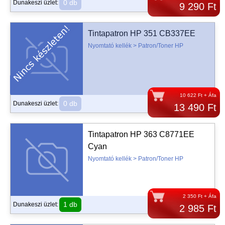
0 db
Dunakeszi üzlet:
9 290 Ft
Tintapatron HP 351 CB337EE
Nyomtató kellék > Patron/Toner HP
10 622 Ft + Áfa
0 db
Dunakeszi üzlet:
13 490 Ft
Tintapatron HP 363 C8771EE
Cyan
Nyomtató kellék > Patron/Toner HP
2 350 Ft + Áfa
1 db
Dunakeszi üzlet:
2 985 Ft