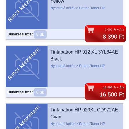
Yellow
Nyomtató kellék > Patron/Toner HP
6 606 Ft + Áfa
0 db
Dunakeszi üzlet:
8 390 Ft
Tintapatron HP 912 XL 3YL84AE
Black
Nyomtató kellék > Patron/Toner HP
12 992 Ft + Áfa
0 db
Dunakeszi üzlet:
16 500 Ft
Tintapatron HP 920XL CD972AE
Cyan
Nyomtató kellék > Patron/Toner HP