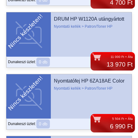
0 db
Dunakeszi üzlet:
4 700 Ft
DRUM HP W1120A utángyártott
Nyomtató kellék > Patron/Toner HP
11 000 Ft + Áfa
0 db
Dunakeszi üzlet:
13 970 Ft
Nyomtatófej HP 6ZA18AE Color
Nyomtató kellék > Patron/Toner HP
5 504 Ft + Áfa
0 db
Dunakeszi üzlet:
6 990 Ft