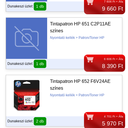
7 606 Ft + Áfa
1 db
Dunakeszi üzlet:
9 660 Ft
Tintapatron HP 651 C2P11AE
színes
Nyomtató kellék > Patron/Toner HP
6 606 Ft + Áfa
1 db
Dunakeszi üzlet:
8 390 Ft
Tintapatron HP 652 F6V24AE
színes
Nyomtató kellék > Patron/Toner HP
4 701 Ft + Áfa
2 db
Dunakeszi üzlet:
5 970 Ft