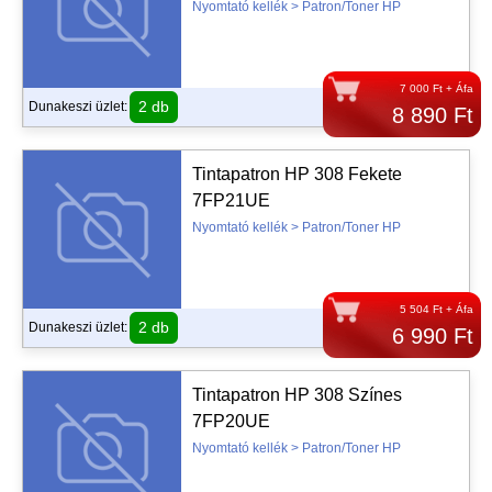
Nyomtató kellék > Patron/Toner HP
7 000 Ft + Áfa
2 db
Dunakeszi üzlet:
8 890 Ft
Tintapatron HP 308 Fekete
7FP21UE
Nyomtató kellék > Patron/Toner HP
5 504 Ft + Áfa
2 db
Dunakeszi üzlet:
6 990 Ft
Tintapatron HP 308 Színes
7FP20UE
Nyomtató kellék > Patron/Toner HP