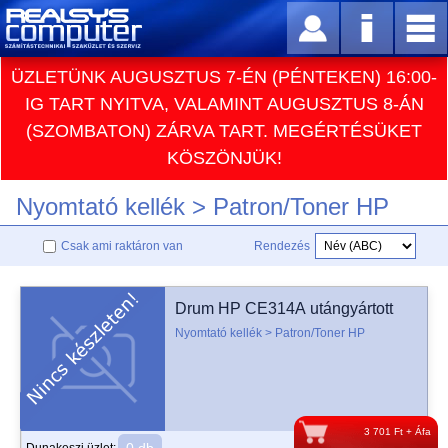
ÜZLETÜNK AUGUSZTUS 7-ÉN (PÉNTEKEN) 16:00-
IG TART NYITVA, VALAMINT AUGUSZTUS 8-ÁN
(SZOMBATON) ZÁRVA TART. MEGÉRTÉSÜKET
KÖSZÖNJÜK!
Nyomtató kellék > Patron/Toner HP
Csak ami raktáron van
Rendezés
Drum HP CE314A utángyártott
Nyomtató kellék > Patron/Toner HP
3 701 Ft + Áfa