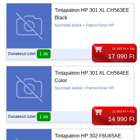
Tintapatron HP 301 XL CH563EE
Black
Nyomtató kellék > Patron/Toner HP
14 165 Ft + Áfa
1 db
Dunakeszi üzlet:
17 990 Ft
Tintapatron HP 301 XL CH564EE
Color
Nyomtató kellék > Patron/Toner HP
11 803 Ft + Áfa
1 db
Dunakeszi üzlet:
14 990 Ft
Tintapatron HP 302 F6U65AE