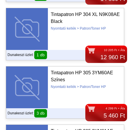
Tintapatron HP 304 XL N9K08AE
Black
Nyomtató kellék > Patron/Toner HP
10 205 Ft + Áfa
1 db
Dunakeszi üzlet:
12 960 Ft
Tintapatron HP 305 3YM60AE
Színes
Nyomtató kellék > Patron/Toner HP
4 299 Ft + Áfa
3 db
Dunakeszi üzlet:
5 460 Ft