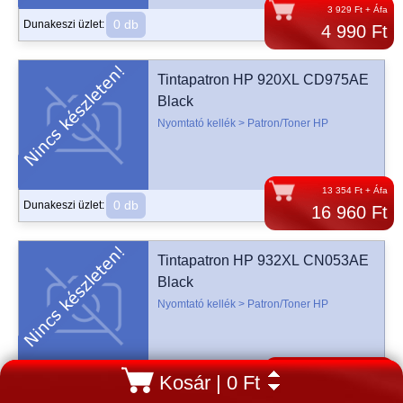
3 929 Ft + Áfa
0 db
Dunakeszi üzlet:
4 990 Ft
Tintapatron HP 920XL CD975AE
Black
Nyomtató kellék > Patron/Toner HP
13 354 Ft + Áfa
0 db
Dunakeszi üzlet:
16 960 Ft
Tintapatron HP 932XL CN053AE
Black
Nyomtató kellék > Patron/Toner HP
14 850 Ft + Áfa
Kosár
| 0 Ft
0 db
Dunakeszi üzlet:
18 860 Ft