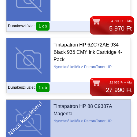
4 701 Ft + Áfa
1 db
Dunakeszi üzlet:
5 970 Ft
Tintapatron HP 6ZC72AE 934
Black 935 CMY Ink Cartridge 4-
Pack
Nyomtató kellék > Patron/Toner HP
22 039 Ft + Áfa
1 db
Dunakeszi üzlet:
27 990 Ft
Tintapatron HP 88 C9387A
Magenta
Nyomtató kellék > Patron/Toner HP