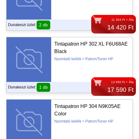
11 354 Ft + Áfa
2 db
Dunakeszi üzlet:
14 420 Ft
Tintapatron HP 302 XL F6U68AE
Black
Nyomtató kellék > Patron/Toner HP
13 850 Ft + Áfa
1 db
Dunakeszi üzlet:
17 590 Ft
Tintapatron HP 304 N9K05AE
Color
Nyomtató kellék > Patron/Toner HP