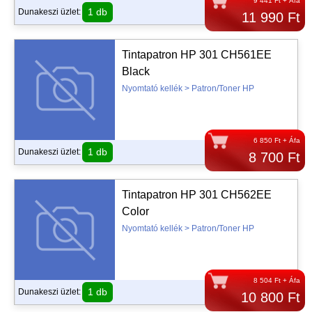
9 441 Ft + Áfa
1 db
Dunakeszi üzlet:
11 990 Ft
Tintapatron HP 301 CH561EE
Black
Nyomtató kellék > Patron/Toner HP
6 850 Ft + Áfa
1 db
Dunakeszi üzlet:
8 700 Ft
Tintapatron HP 301 CH562EE
Color
Nyomtató kellék > Patron/Toner HP
8 504 Ft + Áfa
1 db
Dunakeszi üzlet:
10 800 Ft