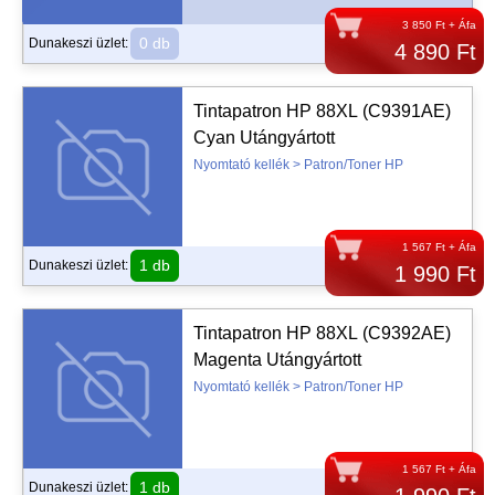
3 850 Ft + Áfa
0 db
Dunakeszi üzlet:
4 890 Ft
Tintapatron HP 88XL (C9391AE)
Cyan Utángyártott
Nyomtató kellék > Patron/Toner HP
1 567 Ft + Áfa
1 db
Dunakeszi üzlet:
1 990 Ft
Tintapatron HP 88XL (C9392AE)
Magenta Utángyártott
Nyomtató kellék > Patron/Toner HP
1 567 Ft + Áfa
1 db
Dunakeszi üzlet: