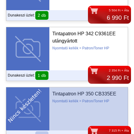
5 504 Ft + Áfa
2 db
Dunakeszi üzlet:
6 990 Ft
Tintapatron HP 342 C9361EE
utángyártott
Nyomtató kellék > Patron/Toner HP
2 354 Ft + Áfa
1 db
Dunakeszi üzlet:
2 990 Ft
Tintapatron HP 350 CB335EE
Nyomtató kellék > Patron/Toner HP
7 315 Ft + Áfa