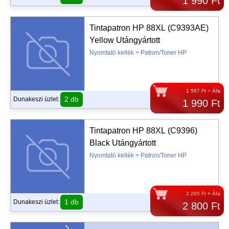
1 990 Ft
Tintapatron HP 88XL (C9393AE)
Yellow Utángyártott
Nyomtató kellék > Patron/Toner HP
1 567 Ft + Áfa
2 db
Dunakeszi üzlet:
1 990 Ft
Tintapatron HP 88XL (C9396)
Black Utángyártott
Nyomtató kellék > Patron/Toner HP
2 205 Ft + Áfa
1 db
Dunakeszi üzlet:
2 800 Ft