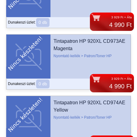
3 929 Ft + Áfa
0 db
Dunakeszi üzlet:
4 990 Ft
Tintapatron HP 920XL CD973AE
Magenta
Nyomtató kellék > Patron/Toner HP
3 929 Ft + Áfa
0 db
Dunakeszi üzlet:
4 990 Ft
Tintapatron HP 920XL CD974AE
Yellow
Nyomtató kellék > Patron/Toner HP