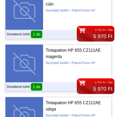
cián
Nyomtató kellék > Patron/Toner HP
4 701 Ft + Áfa
1 db
Dunakeszi üzlet:
5 970 Ft
Tintapatron HP 655 CZ111AE
magenta
Nyomtató kellék > Patron/Toner HP
4 701 Ft + Áfa
1 db
Dunakeszi üzlet:
5 970 Ft
Tintapatron HP 655 CZ112AE
sárga
Nyomtató kellék > Patron/Toner HP