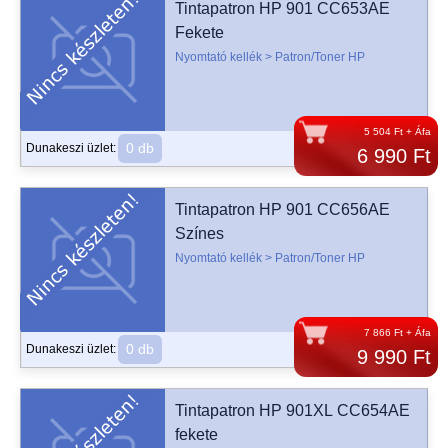
Tintapatron HP 901 CC653AE
Fekete
Nyomtató kellék > Patron/Toner HP
5 504 Ft + Áfa
0 db
Dunakeszi üzlet:
6 990 Ft
Tintapatron HP 901 CC656AE
Színes
Nyomtató kellék > Patron/Toner HP
7 866 Ft + Áfa
0 db
Dunakeszi üzlet:
9 990 Ft
Tintapatron HP 901XL CC654AE
fekete