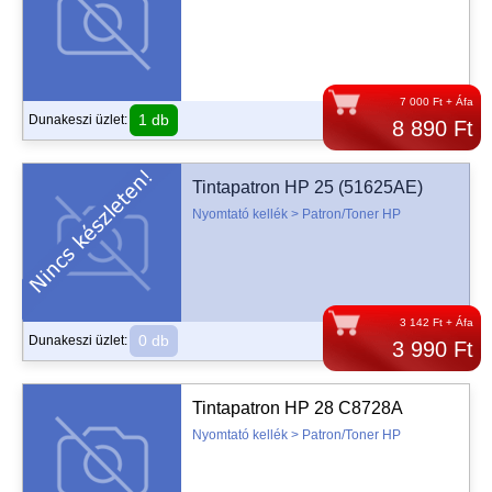
7 000 Ft + Áfa
1 db
Dunakeszi üzlet:
8 890 Ft
Tintapatron HP 25 (51625AE)
Nyomtató kellék > Patron/Toner HP
3 142 Ft + Áfa
0 db
Dunakeszi üzlet:
3 990 Ft
Tintapatron HP 28 C8728A
Nyomtató kellék > Patron/Toner HP