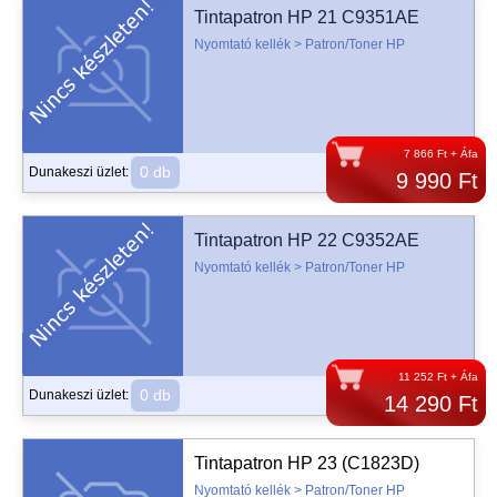
Tintapatron HP 21 C9351AE
Nyomtató kellék > Patron/Toner HP
7 866 Ft + Áfa
0 db
Dunakeszi üzlet:
9 990 Ft
Tintapatron HP 22 C9352AE
Nyomtató kellék > Patron/Toner HP
11 252 Ft + Áfa
0 db
Dunakeszi üzlet:
14 290 Ft
Tintapatron HP 23 (C1823D)
Nyomtató kellék > Patron/Toner HP