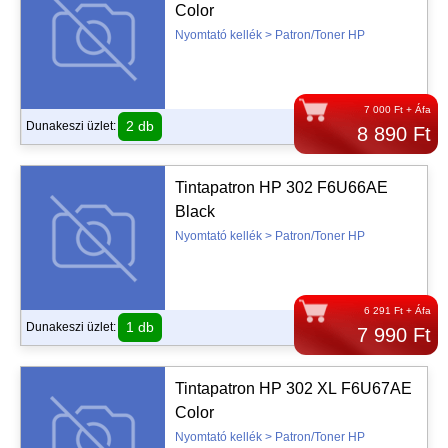
Color
Nyomtató kellék > Patron/Toner HP
7 000 Ft + Áfa
2 db
Dunakeszi üzlet:
8 890 Ft
Tintapatron HP 302 F6U66AE
Black
Nyomtató kellék > Patron/Toner HP
6 291 Ft + Áfa
1 db
Dunakeszi üzlet:
7 990 Ft
Tintapatron HP 302 XL F6U67AE
Color
Nyomtató kellék > Patron/Toner HP