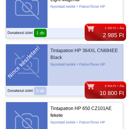
Nyomtató kellék > Patron/Toner HP
2 350 Ft + Áfa
1 db
Dunakeszi üzlet:
2 985 Ft
Tintapatron HP 364XL CN684EE
Black
Nyomtató kellék > Patron/Toner HP
8 504 Ft + Áfa
0 db
Dunakeszi üzlet:
10 800 Ft
Tintapatron HP 650 CZ101AE
fekete
Nyomtató kellék > Patron/Toner HP