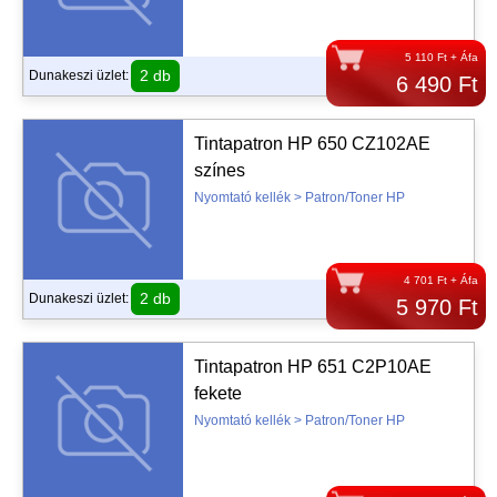
5 110 Ft + Áfa
2 db
Dunakeszi üzlet:
6 490 Ft
Tintapatron HP 650 CZ102AE
színes
Nyomtató kellék > Patron/Toner HP
4 701 Ft + Áfa
2 db
Dunakeszi üzlet:
5 970 Ft
Tintapatron HP 651 C2P10AE
fekete
Nyomtató kellék > Patron/Toner HP