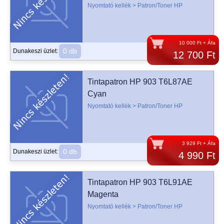
Nyomtató kellék > Patron/Toner HP
10 000 Ft + Áfa
0 db
Dunakeszi üzlet:
12 700 Ft
Tintapatron HP 903 T6L87AE
Cyan
Nyomtató kellék > Patron/Toner HP
3 929 Ft + Áfa
0 db
Dunakeszi üzlet:
4 990 Ft
Tintapatron HP 903 T6L91AE
Magenta
Nyomtató kellék > Patron/Toner HP