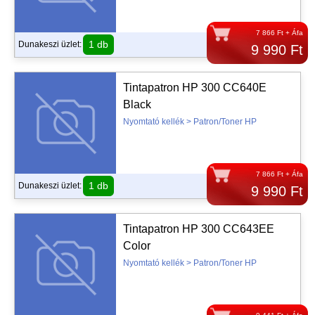
7 866 Ft + Áfa
1 db
Dunakeszi üzlet:
9 990 Ft
Tintapatron HP 300 CC640E
Black
Nyomtató kellék > Patron/Toner HP
7 866 Ft + Áfa
1 db
Dunakeszi üzlet:
9 990 Ft
Tintapatron HP 300 CC643EE
Color
Nyomtató kellék > Patron/Toner HP