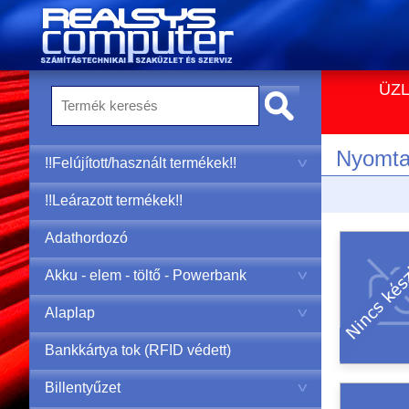
ÜZL
Nyomtat
!!Felújított/használt termékek!!
!!Leárazott termékek!!
Adathordozó
Akku - elem - töltő - Powerbank
Alaplap
Bankkártya tok (RFID védett)
Billentyűzet