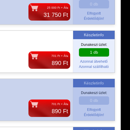
0 db
25 000 Ft + Áfa
Elfogyott
31 750 Ft
Érdeklődjön!
Készletinfo
Dunakeszi üzlet:
1 db
701 Ft + Áfa
Azonnal átvehető
890 Ft
Azonnal szállítható
Készletinfo
Dunakeszi üzlet:
0 db
701 Ft + Áfa
Elfogyott
890 Ft
Érdeklődjön!