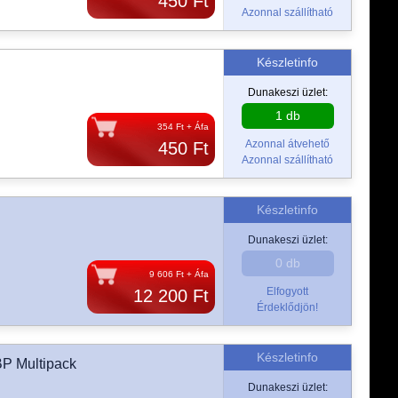
450 Ft
Azonnal szállítható
Készletinfo
Dunakeszi üzlet:
1 db
354 Ft + Áfa
Azonnal átvehető
450 Ft
Azonnal szállítható
Készletinfo
Dunakeszi üzlet:
0 db
9 606 Ft + Áfa
Elfogyott
12 200 Ft
Érdeklődjön!
Készletinfo
P Multipack
Dunakeszi üzlet: