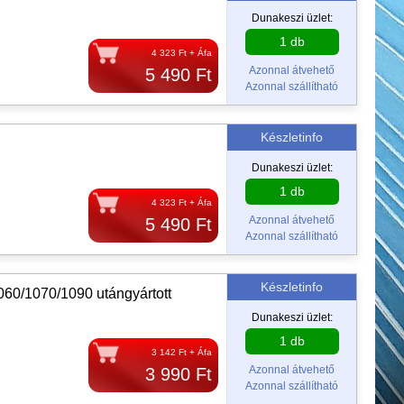
Dunakeszi üzlet:
1 db
4 323 Ft + Áfa
Azonnal átvehető
5 490 Ft
Azonnal szállítható
Készletinfo
Dunakeszi üzlet:
1 db
4 323 Ft + Áfa
Azonnal átvehető
5 490 Ft
Azonnal szállítható
Készletinfo
0/1070/1090 utángyártott
Dunakeszi üzlet:
1 db
3 142 Ft + Áfa
Azonnal átvehető
3 990 Ft
Azonnal szállítható