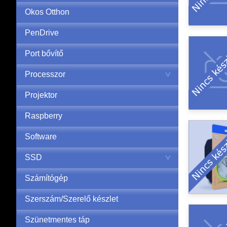
Okos Otthon
PenDrive
Port bővítő
Processzor
Projektor
Raspberry
Software
SSD
Számítógép
Szerszám/Szerelő készlet
Szünetmentes táp