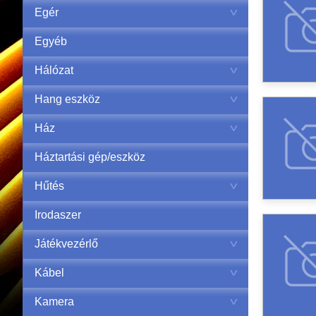
Egér
Egyéb
Hálózat
Hang eszköz
Ház
Háztartási gép/eszköz
Hűtés
Irodaszer
Játékvezérlő
Kábel
Kamera