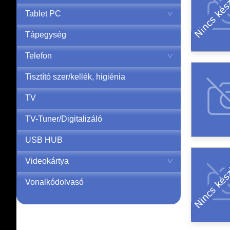
Tablet PC
Tápegység
Telefon
Tisztító szer/kellék, higiénia
TV
TV-Tuner/Digitalizáló
USB HUB
Videokártya
Vonalkódolvasó