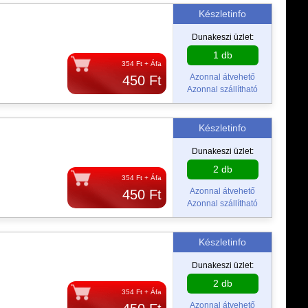
Készletinfo
Dunakeszi üzlet:
1 db
354 Ft + Áfa
Azonnal átvehető
450 Ft
Azonnal szállítható
Készletinfo
Dunakeszi üzlet:
2 db
354 Ft + Áfa
Azonnal átvehető
450 Ft
Azonnal szállítható
Készletinfo
Dunakeszi üzlet:
2 db
354 Ft + Áfa
Azonnal átvehető