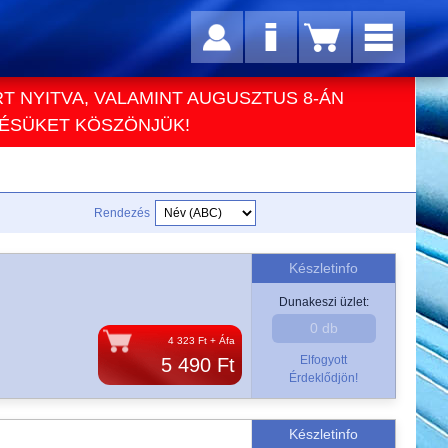
RT NYITVA, VALAMINT AUGUSZTUS 8-ÁN
TÉSÜKET KÖSZÖNJÜK!
Rendezés
Készletinfo
Dunakeszi üzlet:
0 db
4 323 Ft + Áfa
Elfogyott
5 490 Ft
Érdeklődjön!
Készletinfo