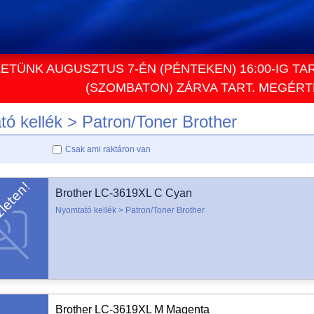
ETÜNK AUGUSZTUS 7-ÉN (PÉNTEKEN) 16:00-IG TA
(SZOMBATON) ZÁRVA TART. MEGÉR
ó kellék > Patron/Toner Brother
Csak ami raktáron van
Brother LC-3619XL C Cyan
Nyomtató kellék > Patron/Toner Brother
Brother LC-3619XL M Magenta