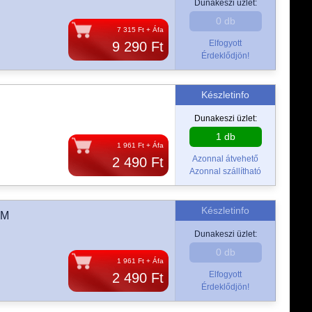
Dunakeszi üzlet:
0 db
7 315 Ft + Áfa
Elfogyott
9 290 Ft
Érdeklődjön!
Készletinfo
Dunakeszi üzlet:
1 db
1 961 Ft + Áfa
Azonnal átvehető
2 490 Ft
Azonnal szállítható
Készletinfo
LM
Dunakeszi üzlet:
0 db
1 961 Ft + Áfa
Elfogyott
2 490 Ft
Érdeklődjön!