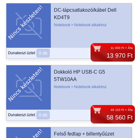
DC-tápcsatlakozó/kábel Dell
KD4T9
Notebook > Notebook alkatrész
11 000 Ft + Áfa
0 db
Dunakeszi üzlet:
13 970 Ft
Dokkoló HP USB-C G5
5TW10AA
Notebook > Notebook alkatrész
46 110 Ft + Áfa
0 db
Dunakeszi üzlet:
58 560 Ft
Felső fedlap + billentyűúzet