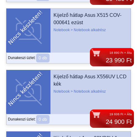
Kijelző hátlap Asus X515 COV-
000641 ezüst
Notebook > Notebook alkatrész
18 890 Ft + Áfa
0 db
Dunakeszi üzlet:
23 990 Ft
Kijelző hátlap Asus X556UV LCD
kék
Notebook > Notebook alkatrész
19 606 Ft + Áfa
0 db
Dunakeszi üzlet:
24 900 Ft