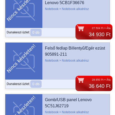
Lenovo 5CB1F36676
Notebook > Notebook alkatrész
27 504 Ft + Áfa
0 db
Dunakeszi üzlet:
34 930 Ft
Felső fedlap Billentyű/Egér ezüst
905891-211
Notebook > Notebook alkatrész
28 850 Ft + Áfa
0 db
Dunakeszi üzlet:
36 640 Ft
Gomb/USB panel Lenovo
5C51J62719
Notebook > Notebook alkatrész