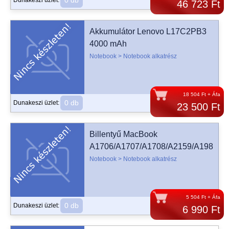
0 db
Dunakeszi üzlet:
46 723 Ft
Akkumulátor Lenovo L17C2PB3
4000 mAh
Notebook > Notebook alkatrész
18 504 Ft + Áfa
0 db
Dunakeszi üzlet:
23 500 Ft
Billentyű MacBook
A1706/A1707/A1708/A2159/A1989
Notebook > Notebook alkatrész
5 504 Ft + Áfa
0 db
Dunakeszi üzlet:
6 990 Ft