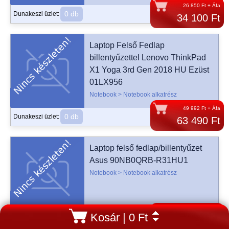
26 850 Ft + Áfa
0 db
Dunakeszi üzlet:
34 100 Ft
Laptop Felső Fedlap
billentyűzettel Lenovo ThinkPad
X1 Yoga 3rd Gen 2018 HU Ezüst
01LX956
Notebook > Notebook alkatrész
49 992 Ft + Áfa
0 db
Dunakeszi üzlet:
63 490 Ft
Laptop felső fedlap/billentyűzet
Asus 90NB0QRB-R31HU1
Notebook > Notebook alkatrész
30 701 Ft + Áfa
Kosár
| 0 Ft
0 db
Dunakeszi üzlet:
38 990 Ft