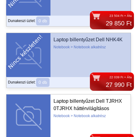
23 504 Ft + Áfa
0 db
Dunakeszi üzlet:
29 850 Ft
Laptop billentyűzet Dell NHK4K
Notebook > Notebook alkatrész
22 039 Ft + Áfa
0 db
Dunakeszi üzlet:
27 990 Ft
Laptop billentyűzet Dell TJRHX
0TJRHX háttérvilágításos
Notebook > Notebook alkatrész