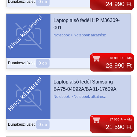
0 db
Dunakeszi üzlet:
24 990 Ft
Laptop alsó fedél HP M36309-
001
Notebook > Notebook alkatrész
18 890 Ft + Áfa
0 db
Dunakeszi üzlet:
23 990 Ft
Laptop alsó fedél Samsung
BA75-04092A/BA81-17609A
Notebook > Notebook alkatrész
17 000 Ft + Áfa
0 db
Dunakeszi üzlet:
21 590 Ft