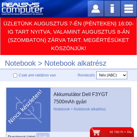
ÜZLETÜNK AUGUSZTUS 7-ÉN (PÉNTEKEN) 16:00-
IG TART NYITVA, VALAMINT AUGUSZTUS 8-ÁN
(SZOMBATON) ZÁRVA TART. MEGÉRTÉSÜKET
KÖSZÖNJÜK!
Notebook > Notebook alkatrész
Csak ami raktáron van
Rendezés
Akkumulátor Dell F3YGT
7500mAh gyári
Notebook > Notebook alkatrész
36 790 Ft + Áfa