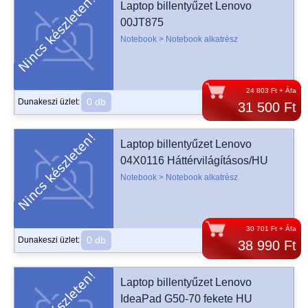
Laptop billentyűzet Lenovo
00JT875
Notebook > Notebook alkatrész
24 803 Ft + Áfa
0 db
Dunakeszi üzlet:
31 500 Ft
Laptop billentyűzet Lenovo
04X0116 Háttérvilágításos/HU
Notebook > Notebook alkatrész
30 701 Ft + Áfa
0 db
Dunakeszi üzlet:
38 990 Ft
Laptop billentyűzet Lenovo
IdeaPad G50-70 fekete HU