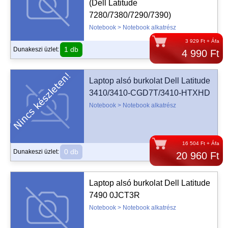
(Dell Latitude
7280/7380/7290/7390)
Notebook > Notebook alkatrész
3 929 Ft + Áfa
1 db
Dunakeszi üzlet:
4 990 Ft
Laptop alsó burkolat Dell Latitude
3410/3410-CGD7T/3410-HTXHD
Notebook > Notebook alkatrész
16 504 Ft + Áfa
0 db
Dunakeszi üzlet:
20 960 Ft
Laptop alsó burkolat Dell Latitude
7490 0JCT3R
Notebook > Notebook alkatrész