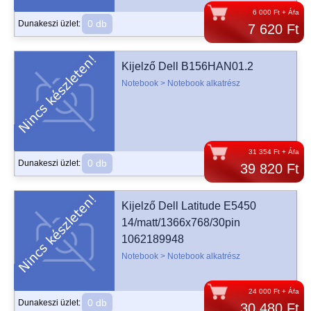
6 000 Ft + Áfa
0 db
Dunakeszi üzlet:
7 620 Ft
Kijelző Dell B156HAN01.2
Notebook > Notebook alkatrész
31 354 Ft + Áfa
0 db
Dunakeszi üzlet:
39 820 Ft
Kijelző Dell Latitude E5450
14/matt/1366x768/30pin
1062189948
Notebook > Notebook alkatrész
24 000 Ft + Áfa
0 db
Dunakeszi üzlet:
30 480 Ft