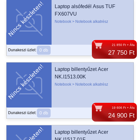
Laptop alsófedél Asus TUF
FX607VU
Notebook > Notebook alkatrész
21 850 Ft + Áfa
0 db
Dunakeszi üzlet:
27 750 Ft
Laptop billentyűzet Acer
NK.I1513.00K
Notebook > Notebook alkatrész
19 606 Ft + Áfa
0 db
Dunakeszi üzlet:
24 900 Ft
Laptop billentyűzet Acer
NK.I1517.01F