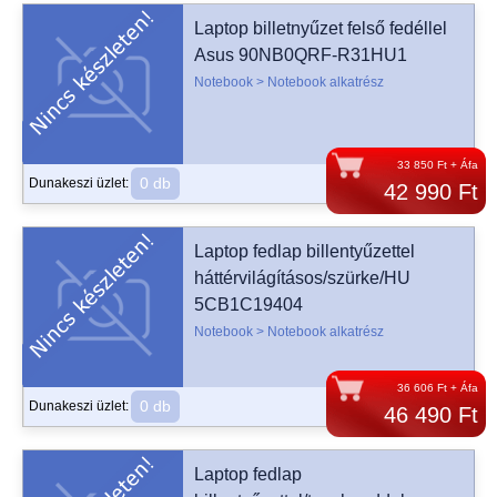
Laptop billetnyűzet felső fedéllel
Asus 90NB0QRF-R31HU1
Notebook > Notebook alkatrész
33 850 Ft + Áfa
0 db
Dunakeszi üzlet:
42 990 Ft
Laptop fedlap billentyűzettel
háttérvilágításos/szürke/HU
5CB1C19404
Notebook > Notebook alkatrész
36 606 Ft + Áfa
0 db
Dunakeszi üzlet:
46 490 Ft
Laptop fedlap