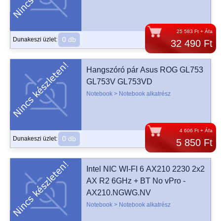
25 583 Ft + Áfa
0 db
Dunakeszi üzlet:
32 490 Ft
Hangszóró pár Asus ROG GL753
GL753V GL753VD
Notebook > Notebook alkatrész
4 606 Ft + Áfa
0 db
Dunakeszi üzlet:
5 850 Ft
Intel NIC WI-FI 6 AX210 2230 2x2
AX R2 6GHz + BT No vPro -
AX210.NGWG.NV
Notebook > Notebook alkatrész