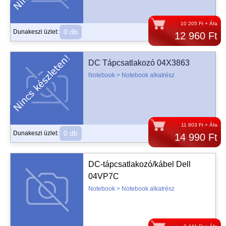
10 205 Ft + Áfa
0 db
Dunakeszi üzlet:
12 960 Ft
DC Tápcsatlakozó 04X3863
Notebook > Notebook alkatrész
11 803 Ft + Áfa
0 db
Dunakeszi üzlet:
14 990 Ft
DC-tápcsatlakozó/kábel Dell
04VP7C
Notebook > Notebook alkatrész