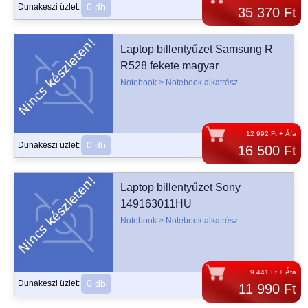
0 db
Dunakeszi üzlet:
35 370 Ft
Laptop billentyűzet Samsung R
R528 fekete magyar
Notebook > Notebook alkatrész
12 992 Ft + Áfa
0 db
Dunakeszi üzlet:
16 500 Ft
Laptop billentyűzet Sony
149163011HU
Notebook > Notebook alkatrész
9 441 Ft + Áfa
0 db
Dunakeszi üzlet:
11 990 Ft