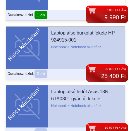
7 866 Ft + Áfa
1 db
Dunakeszi üzlet:
9 990 Ft
Laptop alsó burkolat fekete HP
924915-001
Notebook > Notebook alkatrész
20 000 Ft + Áfa
0 db
Dunakeszi üzlet:
25 400 Ft
Laptop alsó fedél Asus 13N1-
6TA0301 gyári új fekete
Notebook > Notebook alkatrész
19 677 Ft + Áfa