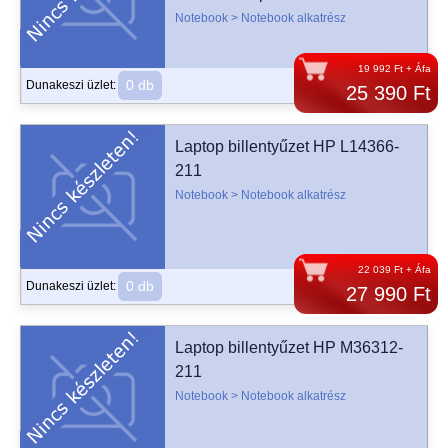
Notebook > Notebook alkatrész
19 992 Ft + Áfa
0 db
Dunakeszi üzlet:
25 390 Ft
Laptop billentyűzet HP L14366-
211
Notebook > Notebook alkatrész
22 039 Ft + Áfa
0 db
Dunakeszi üzlet:
27 990 Ft
Laptop billentyűzet HP M36312-
211
Notebook > Notebook alkatrész