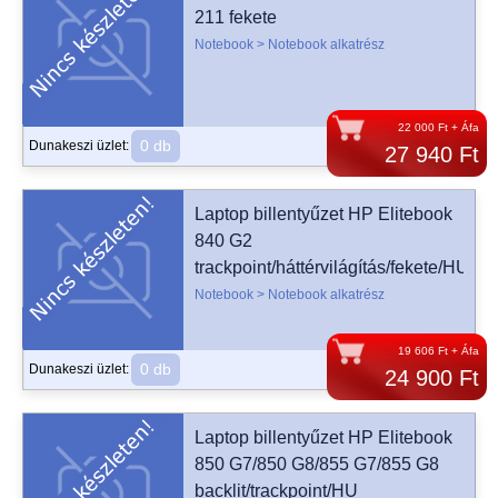
211 fekete
Notebook > Notebook alkatrész
22 000 Ft + Áfa
0 db
Dunakeszi üzlet:
27 940 Ft
Laptop billentyűzet HP Elitebook
840 G2
trackpoint/háttérvilágítás/fekete/HU
Notebook > Notebook alkatrész
19 606 Ft + Áfa
0 db
Dunakeszi üzlet:
24 900 Ft
Laptop billentyűzet HP Elitebook
850 G7/850 G8/855 G7/855 G8
backlit/trackpoint/HU