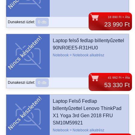
18 890 Ft + Áfa
0 db
Dunakeszi üzlet:
23 990 Ft
Laptop felső fedlap billentyűzettel
90NR0EE5-R31HU0
Notebook > Notebook alkatrész
41 992 Ft + Áfa
0 db
Dunakeszi üzlet:
53 330 Ft
Laptop Felső Fedlap
billentyűzettel Lenovo ThinkPad
X1 Yoga 3rd Gen 2018 FRU
SM10M59921
Notebook > Notebook alkatrész