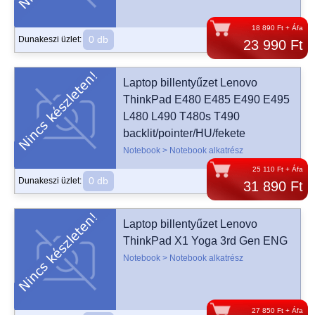
18 890 Ft + Áfa
0 db
Dunakeszi üzlet:
23 990 Ft
Laptop billentyűzet Lenovo
ThinkPad E480 E485 E490 E495
L480 L490 T480s T490
backlit/pointer/HU/fekete
Notebook > Notebook alkatrész
25 110 Ft + Áfa
0 db
Dunakeszi üzlet:
31 890 Ft
Laptop billentyűzet Lenovo
ThinkPad X1 Yoga 3rd Gen ENG
Notebook > Notebook alkatrész
27 850 Ft + Áfa