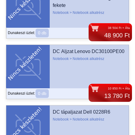
fekete
Notebook > Notebook alkatrész
38 504 Ft + Áfa
0 db
Dunakeszi üzlet:
48 900 Ft
DC Aljzat Lenovo DC30100PE00
Notebook > Notebook alkatrész
10 850 Ft + Áfa
0 db
Dunakeszi üzlet:
13 780 Ft
DC tápaljazat Dell 0228R6
Notebook > Notebook alkatrész