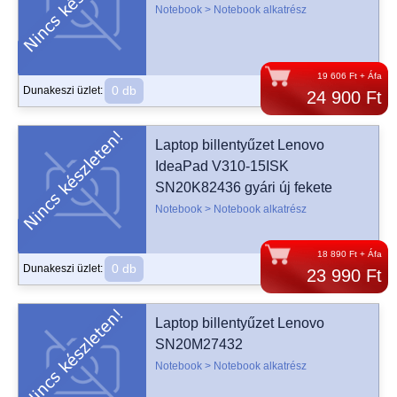
Notebook > Notebook alkatrész
19 606 Ft + Áfa
0 db
Dunakeszi üzlet:
24 900 Ft
Laptop billentyűzet Lenovo
IdeaPad V310-15ISK
SN20K82436 gyári új fekete
Notebook > Notebook alkatrész
18 890 Ft + Áfa
0 db
Dunakeszi üzlet:
23 990 Ft
Laptop billentyűzet Lenovo
SN20M27432
Notebook > Notebook alkatrész