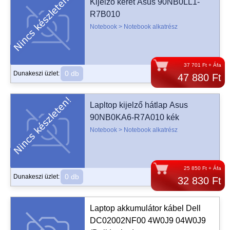
Kijelző keret Asus 90NB0LL1-
R7B010
Notebook > Notebook alkatrész
37 701 Ft + Áfa
0 db
Dunakeszi üzlet:
47 880 Ft
Lapltop kijelző hátlap Asus
90NB0KA6-R7A010 kék
Notebook > Notebook alkatrész
25 850 Ft + Áfa
0 db
Dunakeszi üzlet:
32 830 Ft
Laptop akkumulátor kábel Dell
DC02002NF00 4W0J9 04W0J9