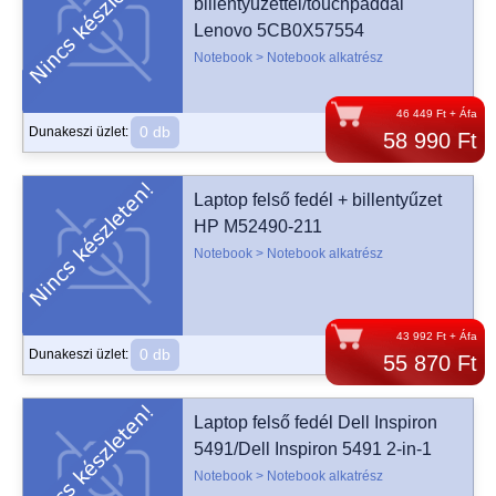
billentyűzettel/touchpaddal
Lenovo 5CB0X57554
Notebook > Notebook alkatrész
46 449 Ft + Áfa
0 db
Dunakeszi üzlet:
58 990 Ft
Laptop felső fedél + billentyűzet
HP M52490-211
Notebook > Notebook alkatrész
43 992 Ft + Áfa
0 db
Dunakeszi üzlet:
55 870 Ft
Laptop felső fedél Dell Inspiron
5491/Dell Inspiron 5491 2-in-1
Notebook > Notebook alkatrész