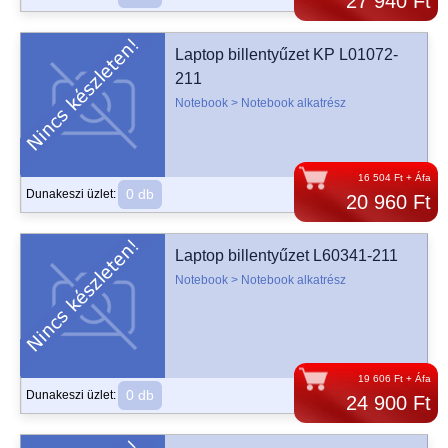
27 940 Ft
Laptop billentyűzet KP L01072-
211
Notebook > Notebook alkatrész
16 504 Ft + Áfa
0 db
Dunakeszi üzlet:
20 960 Ft
Laptop billentyűzet L60341-211
Notebook > Notebook alkatrész
19 606 Ft + Áfa
0 db
Dunakeszi üzlet:
24 900 Ft