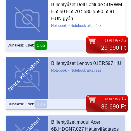
Billentyűzet Dell Latitude 5DRWM
E5550 E5570 5580 5590 5591
HUN gyári
Notebook > Notebook alkatrész
23 614 Ft + Áfa
1 db
Dunakeszi üzlet:
29 990 Ft
Billentyűzet Lenovo 01ER597 HU
Notebook > Notebook alkatrész
28 890 Ft + Áfa
0 db
Dunakeszi üzlet:
36 690 Ft
Billentyűzet modul Acer
6B.HDGN7.027 Háttérvilágtásos