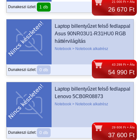
21 000 Ft + Áfa
1 db
Dunakeszi üzlet:
26 670 Ft
Laptop billentyűzet felső fedlappal
Asus 90NR03U1-R31HU0 RGB
háttérvilágítás
Notebook > Notebook alkatrész
43 299 Ft + Áfa
0 db
Dunakeszi üzlet:
54 990 Ft
Laptop billentyűzet felső fedlappal
Lenovo 5CB0R08873
Notebook > Notebook alkatrész
29 606 Ft + Áfa
0 db
Dunakeszi üzlet:
37 600 Ft