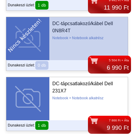
9 441 Ft + Áfa
1 db
Dunakeszi üzlet:
11 990 Ft
DC-tápcsatlakozó/kábel Dell
0N8R4T
Notebook > Notebook alkatrész
5 504 Ft + Áfa
0 db
Dunakeszi üzlet:
6 990 Ft
DC-tápcsatlakozó/kábel Dell
231X7
Notebook > Notebook alkatrész
7 866 Ft + Áfa
1 db
Dunakeszi üzlet:
9 990 Ft