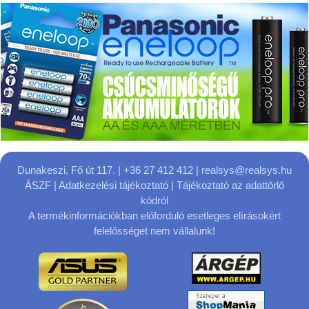
Dunakeszi, Fő út 117.
| +36 27 412 412 |
realsys@realsys.hu
ÁSZF
|
Adatkezelési tájékoztató
|
Tájékoztató az adattörlő
kódról
A termékinformációkban előforduló esetleges elírásokért
felelősséget nem vállalunk!