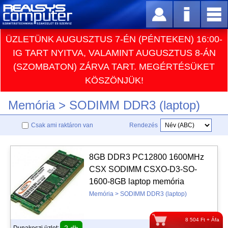
ÜZLETÜNK AUGUSZTUS 7-ÉN (PÉNTEKEN) 16:00-
IG TART NYITVA, VALAMINT AUGUSZTUS 8-ÁN
(SZOMBATON) ZÁRVA TART. MEGÉRTÉSÜKET
KÖSZÖNJÜK!
Memória > SODIMM DDR3 (laptop)
Csak ami raktáron van
Rendezés
8GB DDR3 PC12800 1600MHz
CSX SODIMM CSXO-D3-SO-
1600-8GB laptop memória
Memória > SODIMM DDR3 (laptop)
8 504 Ft + Áfa