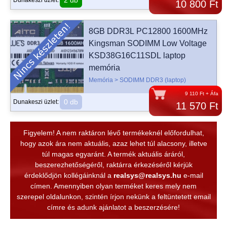
2 db
Dunakeszi üzlet:
10 800 Ft
8GB DDR3L PC12800 1600MHz
Kingsman SODIMM Low Voltage
KSD38G16C11SDL laptop
memória
Memória > SODIMM DDR3 (laptop)
9 110 Ft + Áfa
0 db
Dunakeszi üzlet:
11 570 Ft
Figyelem! A nem raktáron lévő termékeknél előfordulhat,
hogy azok ára nem aktuális, azaz lehet túl alacsony, illetve
túl magas egyaránt. A termék aktuális áráról,
beszerezhetőségéről, raktárra érkezéséről kérjük
érdeklődjön kollégáinknál a
realsys@realsys.hu
e-mail
címen. Amennyiben olyan terméket keres mely nem
szerepel oldalunkon, szintén írjon nekünk a feltüntetett email
címre és adunk ajánlatot a beszerzésére!