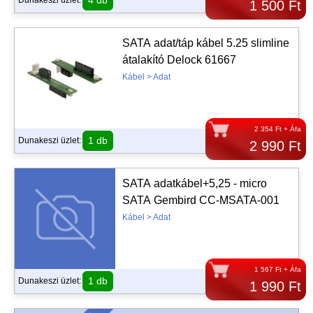
4 db
Dunakeszi üzlet:
1 500 Ft
SATA adat/táp kábel 5.25 slimline
átalakító Delock 61667
Kábel > Adat
2 354 Ft + Áfa
1 db
Dunakeszi üzlet:
2 990 Ft
SATA adatkábel+5,25 - micro
SATA Gembird CC-MSATA-001
Kábel > Adat
1 567 Ft + Áfa
1 db
Dunakeszi üzlet:
1 990 Ft