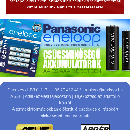
szerepel oldalunkon, szintén írjon nekünk a feltüntetett email
címre és adunk ajánlatot a beszerzésére!
Dunakeszi, Fő út 117.
| +36 27 412 412 |
realsys@realsys.hu
ÁSZF
|
Adatkezelési tájékoztató
|
Tájékoztató az adattörlő
kódról
A termékinformációkban előforduló esetleges elírásokért
felelősséget nem vállalunk!