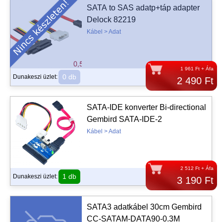
SATA to SAS adatp+táp adapter
Delock 82219
Kábel > Adat
1 961 Ft + Áfa
0 db
Dunakeszi üzlet:
2 490 Ft
SATA-IDE konverter Bi-directional
Gembird SATA-IDE-2
Kábel > Adat
2 512 Ft + Áfa
1 db
Dunakeszi üzlet:
3 190 Ft
SATA3 adatkábel 30cm Gembird
CC-SATAM-DATA90-0.3M