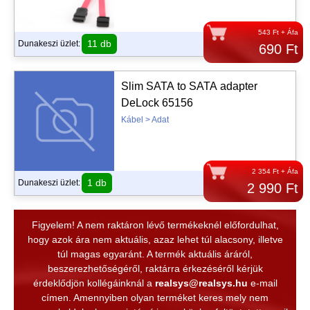
543 Ft + Áfa
11 db
Dunakeszi üzlet:
690 Ft
Slim SATA to SATA adapter
DeLock 65156
Kábel > Adat
2 354 Ft + Áfa
1 db
Dunakeszi üzlet:
2 990 Ft
Figyelem! A nem raktáron lévő termékeknél előfordulhat,
hogy azok ára nem aktuális, azaz lehet túl alacsony, illetve
túl magas egyaránt. A termék aktuális áráról,
beszerezhetőségéről, raktárra érkezéséről kérjük
érdeklődjön kollégáinknál a
realsys@realsys.hu
e-mail
címen. Amennyiben olyan terméket keres mely nem