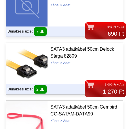
Kábel > Adat
543 Ft + Áfa
7 db
Dunakeszi üzlet:
690 Ft
SATA3 adatkábel 50cm Delock
Sárga 82809
Kábel > Adat
1 000 Ft + Áfa
2 db
Dunakeszi üzlet:
1 270 Ft
SATA3 adatkábel 50cm Gembird
CC-SATAM-DATA90
Kábel > Adat