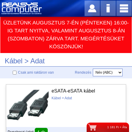
ÜZLETÜNK AUGUSZTUS 7-ÉN (PÉNTEKEN) 16:00-
IG TART NYITVA, VALAMINT AUGUSZTUS 8-ÁN
(SZOMBATON) ZÁRVA TART. MEGÉRTÉSÜKET
KÖSZÖNJÜK!
Kábel > Adat
Csak ami raktáron van
Rendezés
eSATA-eSATA kábel
Kábel > Adat
1 181 Ft + Áfa