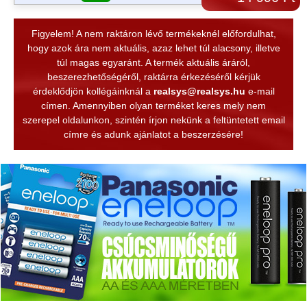
Figyelem! A nem raktáron lévő termékeknél előfordulhat,
hogy azok ára nem aktuális, azaz lehet túl alacsony, illetve
túl magas egyaránt. A termék aktuális áráról,
beszerezhetőségéről, raktárra érkezéséről kérjük
érdeklődjön kollégáinknál a
realsys@realsys.hu
e-mail
címen. Amennyiben olyan terméket keres mely nem
szerepel oldalunkon, szintén írjon nekünk a feltüntetett email
címre és adunk ajánlatot a beszerzésére!