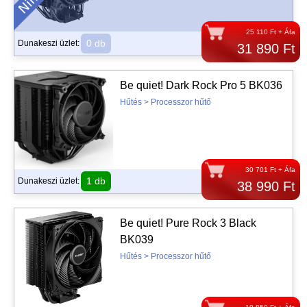
25 110 Ft + Áfa
0 db
Dunakeszi üzlet:
31 890 Ft
Be quiet! Dark Rock Pro 5 BK036
Hűtés > Processzor hűtő
30 701 Ft + Áfa
1 db
Dunakeszi üzlet:
38 990 Ft
Be quiet! Pure Rock 3 Black
BK039
Hűtés > Processzor hűtő