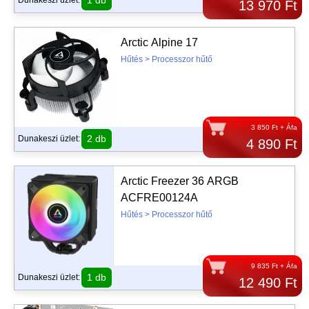
1 db
Dunakeszi üzlet:
13 970 Ft
Arctic Alpine 17
Hűtés > Processzor hűtő
3 850 Ft + Áfa
2 db
Dunakeszi üzlet:
4 890 Ft
Arctic Freezer 36 ARGB
ACFRE00124A
Hűtés > Processzor hűtő
9 835 Ft + Áfa
1 db
Dunakeszi üzlet:
12 490 Ft