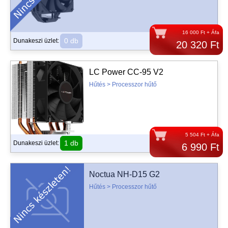
16 000 Ft + Áfa
0 db
Dunakeszi üzlet:
20 320 Ft
LC Power CC-95 V2
Hűtés > Processzor hűtő
5 504 Ft + Áfa
1 db
Dunakeszi üzlet:
6 990 Ft
Noctua NH-D15 G2
Hűtés > Processzor hűtő