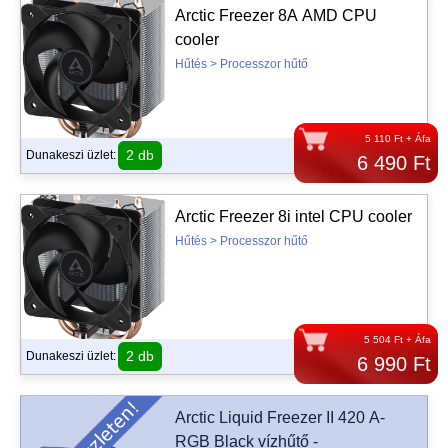
Arctic Freezer 8A AMD CPU
cooler
Hűtés > Processzor hűtő
5 110 Ft + Áfa
2 db
Dunakeszi üzlet:
6 490 Ft
Arctic Freezer 8i intel CPU cooler
Hűtés > Processzor hűtő
5 504 Ft + Áfa
2 db
Dunakeszi üzlet:
6 990 Ft
Arctic Liquid Freezer II 420 A-
RGB Black vízhűtő -