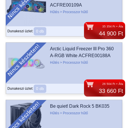
ACFRE00109A
Hűtés > Processzor hűtő
35 354 Ft + Áfa
0 db
Dunakeszi üzlet:
44 900 Ft
Arctic Liquid Freezer III Pro 360
A-RGB White ACFRE00188A
Hűtés > Processzor hűtő
26 504 Ft + Áfa
0 db
Dunakeszi üzlet:
33 660 Ft
Be quiet! Dark Rock 5 BK035
Hűtés > Processzor hűtő