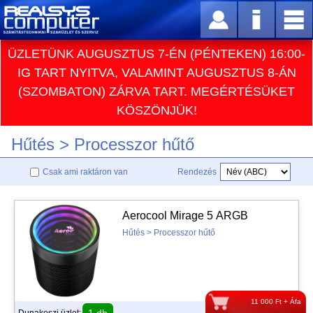
ÜZLETÜNK AUGUSZTUS 7-ÉN (PÉNTEKEN) 16:00-
IG TART NYITVA, VALAMINT AUGUSZTUS 8-ÁN
(SZOMBATON) ZÁRVA TART. MEGÉRTÉSÜKET
KÖSZÖNJÜK!
Hűtés > Processzor hűtő
Csak ami raktáron van
Rendezés
Aerocool Mirage 5 ARGB
Hűtés > Processzor hűtő
11 000 Ft + Áfa