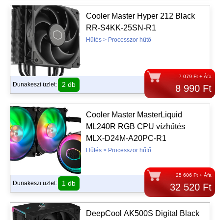
Cooler Master Hyper 212 Black
RR-S4KK-25SN-R1
Hűtés > Processzor hűtő
7 079 Ft + Áfa
2 db
Dunakeszi üzlet:
8 990 Ft
Cooler Master MasterLiquid
ML240R RGB CPU vízhűtés
MLX-D24M-A20PC-R1
Hűtés > Processzor hűtő
25 606 Ft + Áfa
1 db
Dunakeszi üzlet:
32 520 Ft
DeepCool AK500S Digital Black