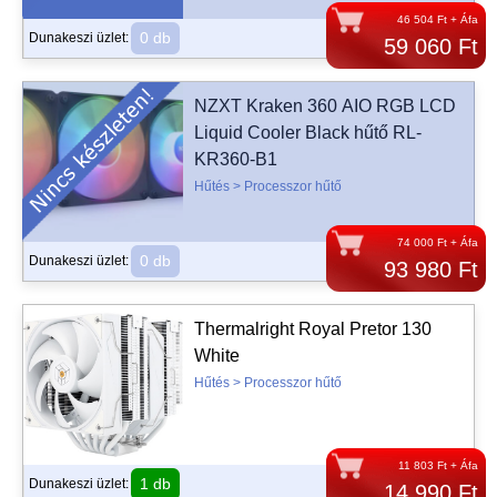
46 504 Ft + Áfa
0 db
Dunakeszi üzlet:
59 060 Ft
NZXT Kraken 360 AIO RGB LCD
Liquid Cooler Black hűtő RL-
KR360-B1
Hűtés > Processzor hűtő
74 000 Ft + Áfa
0 db
Dunakeszi üzlet:
93 980 Ft
Thermalright Royal Pretor 130
White
Hűtés > Processzor hűtő
11 803 Ft + Áfa
1 db
Dunakeszi üzlet:
14 990 Ft