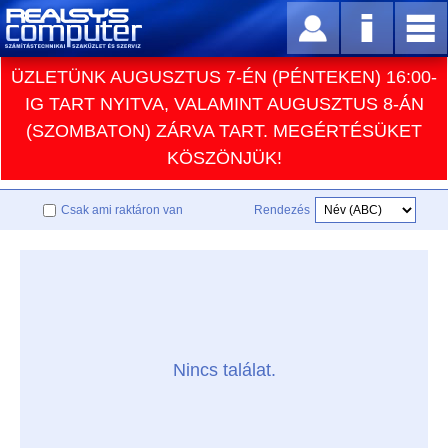
ÜZLETÜNK AUGUSZTUS 7-ÉN (PÉNTEKEN) 16:00-
IG TART NYITVA, VALAMINT AUGUSZTUS 8-ÁN
(SZOMBATON) ZÁRVA TART. MEGÉRTÉSÜKET
KÖSZÖNJÜK!
Csak ami raktáron van
Rendezés
Nincs találat.