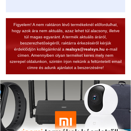
Figyelem! A nem raktáron lévő termékeknél előfordulhat,
hogy azok ára nem aktuális, azaz lehet túl alacsony, illetve
túl magas egyaránt. A termék aktuális áráról,
beszerezhetőségéről, raktárra érkezéséről kérjük
érdeklődjön kollégáinknál a
realsys@realsys.hu
e-mail
címen. Amennyiben olyan terméket keres mely nem
szerepel oldalunkon, szintén írjon nekünk a feltüntetett email
címre és adunk ajánlatot a beszerzésére!