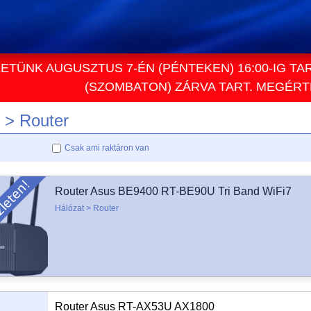
ETÜNK AUGUSZTUS 7-ÉN (PÉNTEKEN) 16:00-IG TA
(SZOMBATON) ZÁRVA TART. MEGÉR
 > Router
Csak ami raktáron van
Router Asus BE9400 RT-BE90U Tri Band WiFi7
Hálózat > Router
Router Asus RT-AX53U AX1800