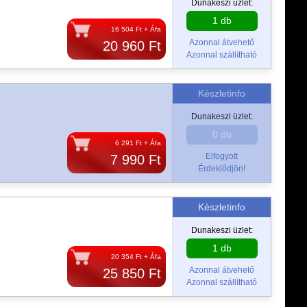
Dunakeszi üzlet:
1 db
16 504 Ft + Áfa
Azonnal átvehető
20 960 Ft
Azonnal szállítható
Készletinfo
Dunakeszi üzlet:
0 db
6 291 Ft + Áfa
Elfogyott
7 990 Ft
Érdeklődjön!
Készletinfo
Dunakeszi üzlet:
1 db
20 354 Ft + Áfa
Azonnal átvehető
25 850 Ft
Azonnal szállítható