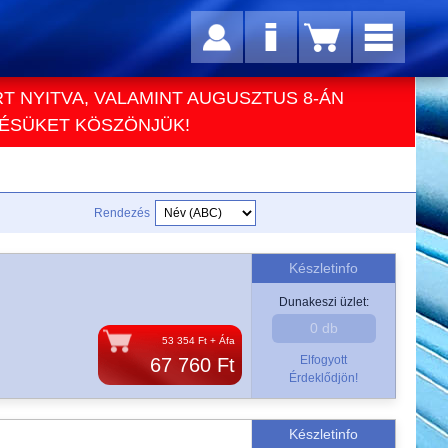
RT NYITVA, VALAMINT AUGUSZTUS 8-ÁN
TÉSÜKET KÖSZÖNJÜK!
Rendezés
Készletinfo
Dunakeszi üzlet:
0 db
53 354 Ft + Áfa
Elfogyott
67 760 Ft
Érdeklődjön!
Készletinfo