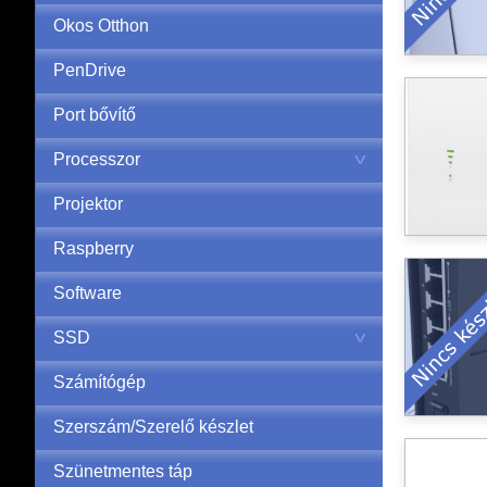
Okos Otthon
PenDrive
Port bővítő
Processzor
Projektor
Raspberry
Software
SSD
Számítógép
Szerszám/Szerelő készlet
Szünetmentes táp