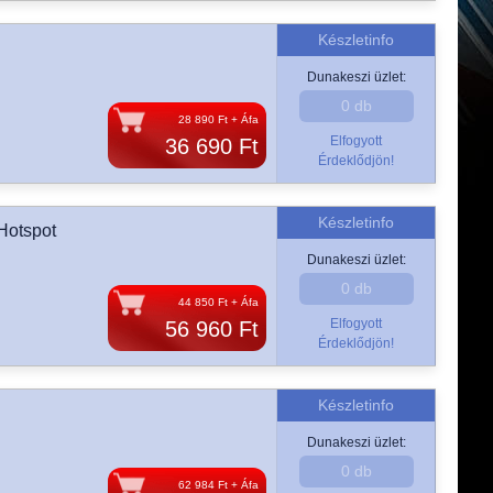
Készletinfo
Dunakeszi üzlet:
0 db
28 890 Ft + Áfa
Elfogyott
36 690 Ft
Érdeklődjön!
Készletinfo
Hotspot
Dunakeszi üzlet:
0 db
44 850 Ft + Áfa
Elfogyott
56 960 Ft
Érdeklődjön!
Készletinfo
Dunakeszi üzlet:
0 db
62 984 Ft + Áfa