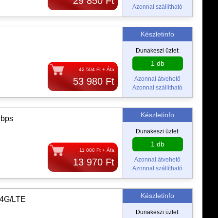
29 850 Ft
Azonnal szállítható
Készletinfo
Dunakeszi üzlet:
1 db
42 504 Ft + Áfa
Azonnal átvehető
53 980 Ft
Azonnal szállítható
Készletinfo
Mbps
Dunakeszi üzlet:
1 db
11 000 Ft + Áfa
Azonnal átvehető
13 970 Ft
Azonnal szállítható
Készletinfo
/4G/LTE
Dunakeszi üzlet: