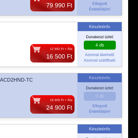
Elfogyott
79 990 Ft
Érdeklődjön!
Készletinfo
Dunakeszi üzlet:
4 db
12 992 Ft + Áfa
Azonnal átvehető
16 500 Ft
Azonnal szállítható
Készletinfo
-5HACD2HND-TC
Dunakeszi üzlet:
0 db
19 606 Ft + Áfa
Elfogyott
24 900 Ft
Érdeklődjön!
Készletinfo