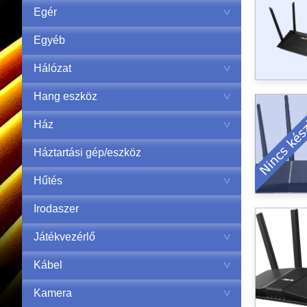
Egér
Egyéb
Hálózat
Hang eszköz
Ház
Háztartási gép/eszköz
Hűtés
Irodaszer
Játékvezérlő
Kábel
Kamera