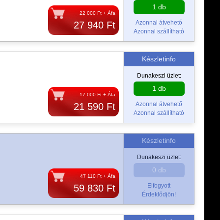
1 db
22 000 Ft + Áfa
Azonnal átvehető
27 940 Ft
Azonnal szállítható
Készletinfo
Dunakeszi üzlet:
1 db
17 000 Ft + Áfa
Azonnal átvehető
21 590 Ft
Azonnal szállítható
Készletinfo
Dunakeszi üzlet:
0 db
47 110 Ft + Áfa
Elfogyott
59 830 Ft
Érdeklődjön!