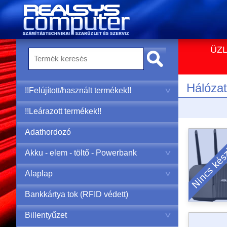
ÜZL
Hálózat
!!Felújított/használt termékek!!
!!Leárazott termékek!!
Adathordozó
Akku - elem - töltő - Powerbank
Alaplap
Bankkártya tok (RFID védett)
Billentyűzet