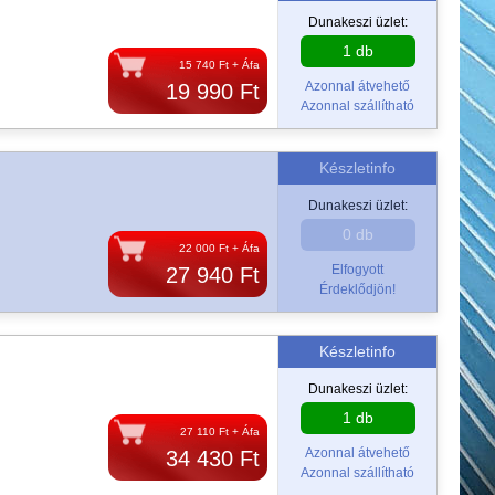
Dunakeszi üzlet:
1 db
15 740 Ft + Áfa
Azonnal átvehető
19 990 Ft
Azonnal szállítható
Készletinfo
Dunakeszi üzlet:
0 db
22 000 Ft + Áfa
Elfogyott
27 940 Ft
Érdeklődjön!
Készletinfo
Dunakeszi üzlet:
1 db
27 110 Ft + Áfa
Azonnal átvehető
34 430 Ft
Azonnal szállítható