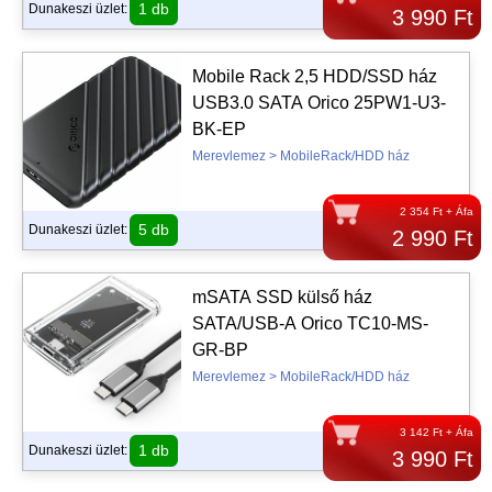
1 db
Dunakeszi üzlet:
3 990 Ft
Mobile Rack 2,5 HDD/SSD ház
USB3.0 SATA Orico 25PW1-U3-
BK-EP
Merevlemez > MobileRack/HDD ház
2 354 Ft + Áfa
5 db
Dunakeszi üzlet:
2 990 Ft
mSATA SSD külső ház
SATA/USB-A Orico TC10-MS-
GR-BP
Merevlemez > MobileRack/HDD ház
3 142 Ft + Áfa
1 db
Dunakeszi üzlet:
3 990 Ft