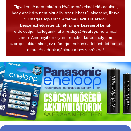
Figyelem! A nem raktáron lévő termékeknél előfordulhat,
hogy azok ára nem aktuális, azaz lehet túl alacsony, illetve
túl magas egyaránt. A termék aktuális áráról,
beszerezhetőségéről, raktárra érkezéséről kérjük
érdeklődjön kollégáinknál a
realsys@realsys.hu
e-mail
címen. Amennyiben olyan terméket keres mely nem
szerepel oldalunkon, szintén írjon nekünk a feltüntetett email
címre és adunk ajánlatot a beszerzésére!