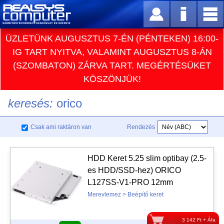
ÜZLETÜNK AUGUSZTUS 7-ÉN (PÉNTEKEN) 16:00-
IG TART NYITVA, VALAMINT AUGUSZTUS 8-ÁN
(SZOMBATON) ZÁRVA TART. MEGÉRTÉSÜKET
KÖSZÖNJÜK!
keresés:
orico
Csak ami raktáron van
Rendezés
HDD Keret 5.25 slim optibay (2.5-
es HDD/SSD-hez) ORICO
L127SS-V1-PRO 12mm
Merevlemez > Beépítő keret
3 142 Ft + Áfa