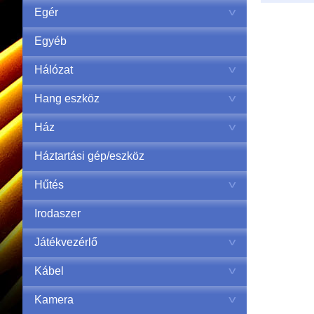
Egér
Egyéb
Hálózat
Hang eszköz
Ház
Háztartási gép/eszköz
Hűtés
Irodaszer
Játékvezérlő
Kábel
Kamera