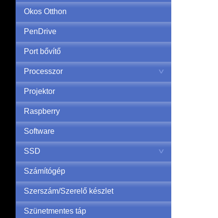
Okos Otthon
PenDrive
Port bővítő
Processzor
Projektor
Raspberry
Software
SSD
Számítógép
Szerszám/Szerelő készlet
Szünetmentes táp