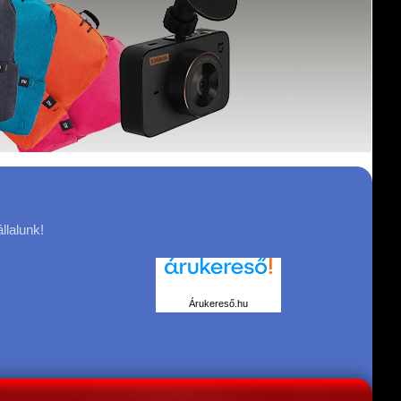
llalunk!
Árukereső.hu