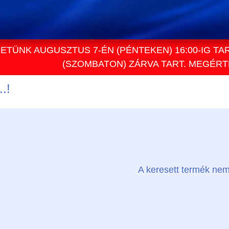
ETÜNK AUGUSZTUS 7-ÉN (PÉNTEKEN) 16:00-IG TA
(SZOMBATON) ZÁRVA TART. MEGÉR
.!
A keresett termék nem