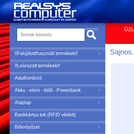
ÜZL
Sajnos..
!!Felújított/használt termékek!!
!!Leárazott termékek!!
Adathordozó
Akku - elem - töltő - Powerbank
Alaplap
Bankkártya tok (RFID védett)
Billentyűzet