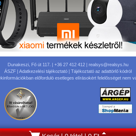
Dunakeszi, Fő út 117.
| +36 27 412 412 |
realsys@realsys.hu
ÁSZF
|
Adatkezelési tájékoztató
|
Tájékoztató az adattörlő kódról
kinformációkban előforduló esetleges elírásokért felelősséget nem vá