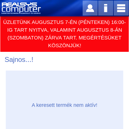
ÜZLETÜNK AUGUSZTUS 7-ÉN (PÉNTEKEN) 16:00-
IG TART NYITVA, VALAMINT AUGUSZTUS 8-ÁN
(SZOMBATON) ZÁRVA TART. MEGÉRTÉSÜKET
KÖSZÖNJÜK!
Sajnos...!
A keresett termék nem aktív!