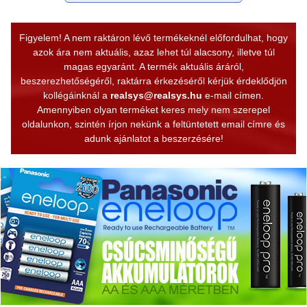
Figyelem! A nem raktáron lévő termékeknél előfordulhat, hogy
azok ára nem aktuális, azaz lehet túl alacsony, illetve túl
magas egyaránt. A termék aktuális áráról,
beszerezhetőségéről, raktárra érkezéséről kérjük érdeklődjön
kollégáinknál a
realsys@realsys.hu
e-mail címen.
Amennyiben olyan terméket keres mely nem szerepel
oldalunkon, szintén írjon nekünk a feltüntetett email címre és
adunk ajánlatot a beszerzésére!