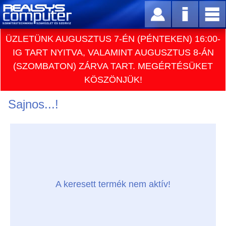
ÜZLETÜNK AUGUSZTUS 7-ÉN (PÉNTEKEN) 16:00-
IG TART NYITVA, VALAMINT AUGUSZTUS 8-ÁN
(SZOMBATON) ZÁRVA TART. MEGÉRTÉSÜKET
KÖSZÖNJÜK!
Sajnos...!
A keresett termék nem aktív!