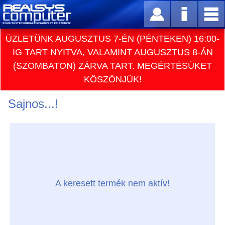
ÜZLETÜNK AUGUSZTUS 7-ÉN (PÉNTEKEN) 16:00-
IG TART NYITVA, VALAMINT AUGUSZTUS 8-ÁN
(SZOMBATON) ZÁRVA TART. MEGÉRTÉSÜKET
KÖSZÖNJÜK!
Sajnos...!
A keresett termék nem aktív!