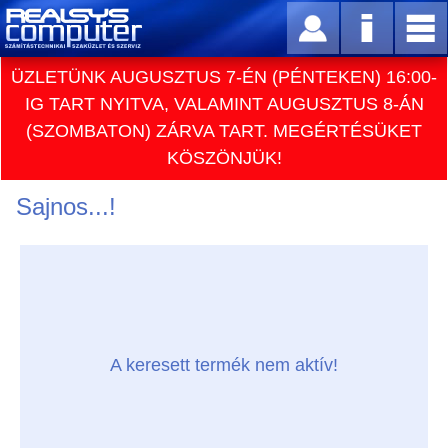
ÜZLETÜNK AUGUSZTUS 7-ÉN (PÉNTEKEN) 16:00-
IG TART NYITVA, VALAMINT AUGUSZTUS 8-ÁN
(SZOMBATON) ZÁRVA TART. MEGÉRTÉSÜKET
KÖSZÖNJÜK!
Sajnos...!
A keresett termék nem aktív!