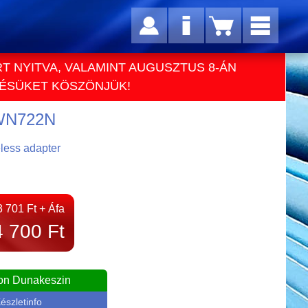
RT NYITVA, VALAMINT AUGUSZTUS 8-ÁN
TÉSÜKET KÖSZÖNJÜK!
-WN722N
less adapter
3 701 Ft + Áfa
4 700 Ft
on Dunakeszin
észletinfo