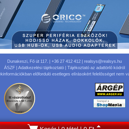
Dunakeszi, Fő út 117.
| +36 27 412 412 |
realsys@realsys.hu
ÁSZF
|
Adatkezelési tájékoztató
|
Tájékoztató az adattörlő kódról
kinformációkban előforduló esetleges elírásokért felelősséget nem vá