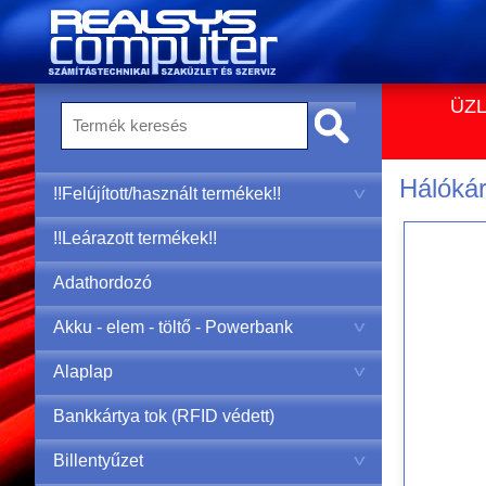
ÜZL
Hálóká
!!Felújított/használt termékek!!
!!Leárazott termékek!!
Adathordozó
Akku - elem - töltő - Powerbank
Alaplap
Bankkártya tok (RFID védett)
Billentyűzet