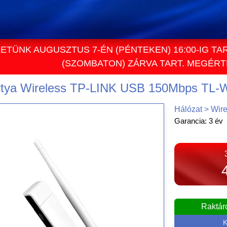
ETÜNK AUGUSZTUS 7-ÉN (PÉNTEKEN) 16:00-IG TA
(SZOMBATON) ZÁRVA TART. MEGÉR
rtya Wireless TP-LINK USB 150Mbps TL
Hálózat > Wire
Garancia: 3 év
Raktár
K