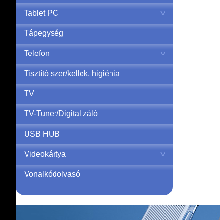
Tablet PC
Tápegység
Telefon
Tisztító szer/kellék, higiénia
TV
TV-Tuner/Digitalizáló
USB HUB
Videokártya
Vonalkódolvasó