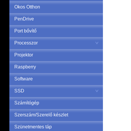
Okos Otthon
PenDrive
Port bővítő
Processzor
Projektor
Raspberry
Software
SSD
Számítógép
Szerszám/Szerelő készlet
Szünetmentes táp