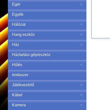
Egér
Egyéb
Hálózat
Hang eszköz
Ház
Háztartási gép/eszköz
Hűtés
Irodaszer
Játékvezérlő
Kábel
Kamera