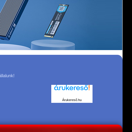
llalunk!
Árukereső.hu