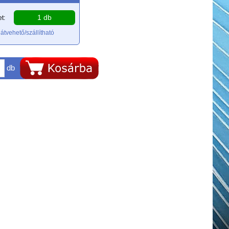
1 db
t:
átvehető/szállítható
db