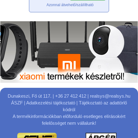
Azonnal átvehető/szállítható
Dunakeszi, Fő út 117.
| +36 27 412 412 |
realsys@realsys.hu
ÁSZF
|
Adatkezelési tájékoztató
|
Tájékoztató az adattörlő
kódról
A termékinformációkban előforduló esetleges elírásokért
felelősséget nem vállalunk!