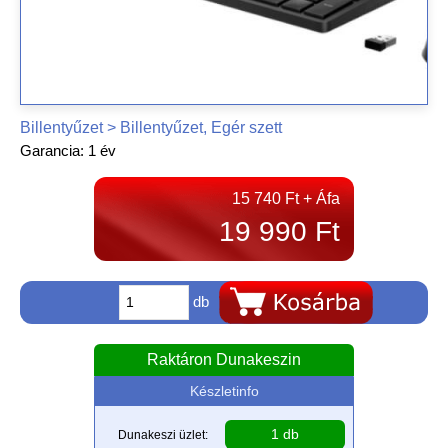
Billentyűzet > Billentyűzet, Egér szett
Garancia: 1 év
15 740 Ft + Áfa
19 990 Ft
db
Raktáron Dunakeszin
Készletinfo
1 db
Dunakeszi üzlet: