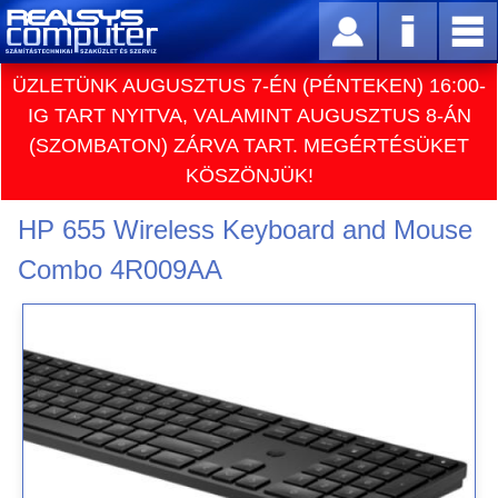
ÜZLETÜNK AUGUSZTUS 7-ÉN (PÉNTEKEN) 16:00-
IG TART NYITVA, VALAMINT AUGUSZTUS 8-ÁN
(SZOMBATON) ZÁRVA TART. MEGÉRTÉSÜKET
KÖSZÖNJÜK!
HP 655 Wireless Keyboard and Mouse
Combo 4R009AA