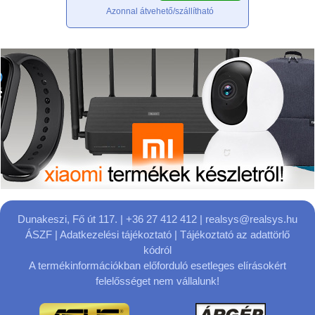
Azonnal átvehető/szállítható
Dunakeszi, Fő út 117.
| +36 27 412 412 |
realsys@realsys.hu
ÁSZF
|
Adatkezelési tájékoztató
|
Tájékoztató az adattörlő
kódról
A termékinformációkban előforduló esetleges elírásokért
felelősséget nem vállalunk!