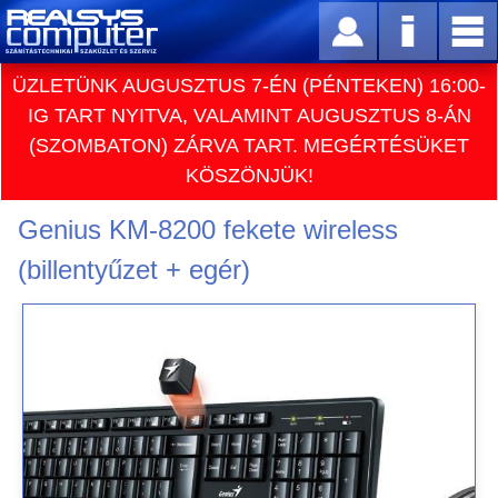
ÜZLETÜNK AUGUSZTUS 7-ÉN (PÉNTEKEN) 16:00-
IG TART NYITVA, VALAMINT AUGUSZTUS 8-ÁN
(SZOMBATON) ZÁRVA TART. MEGÉRTÉSÜKET
KÖSZÖNJÜK!
Genius KM-8200 fekete wireless
(billentyűzet + egér)