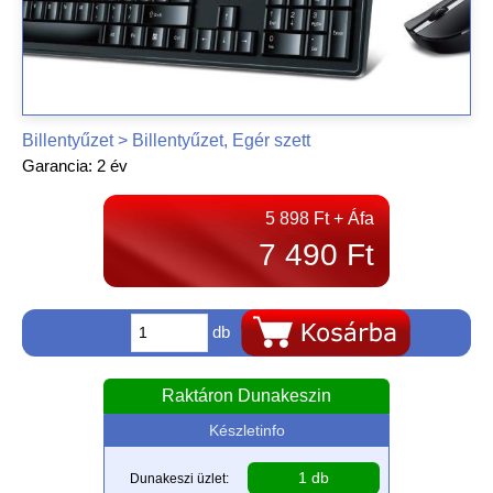
Billentyűzet > Billentyűzet, Egér szett
Garancia: 2 év
5 898 Ft + Áfa
7 490 Ft
db
Raktáron Dunakeszin
Készletinfo
1 db
Dunakeszi üzlet: