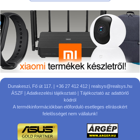
Dunakeszi, Fő út 117.
| +36 27 412 412 |
realsys@realsys.hu
ÁSZF
|
Adatkezelési tájékoztató
|
Tájékoztató az adattörlő
kódról
A termékinformációkban előforduló esetleges elírásokért
felelősséget nem vállalunk!