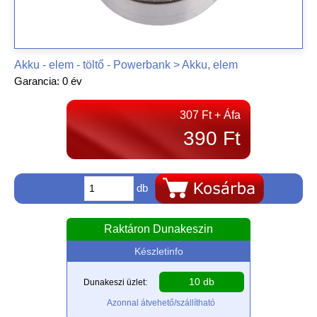
Akku - elem - töltő - Powerbank > Akku, elem
Garancia: 0 év
307 Ft + Áfa
390 Ft
db
Raktáron Dunakeszin
Készletinfo
10 db
Dunakeszi üzlet:
Azonnal átvehető/szállítható