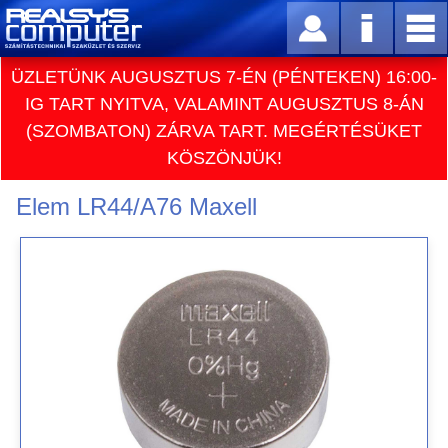
ÜZLETÜNK AUGUSZTUS 7-ÉN (PÉNTEKEN) 16:00-
IG TART NYITVA, VALAMINT AUGUSZTUS 8-ÁN
(SZOMBATON) ZÁRVA TART. MEGÉRTÉSÜKET
KÖSZÖNJÜK!
Elem LR44/A76 Maxell