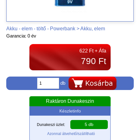
Akku - elem - töltő - Powerbank > Akku, elem
Garancia: 0 év
622 Ft + Áfa
790 Ft
db
Raktáron Dunakeszin
Készletinfo
5 db
Dunakeszi üzlet:
Azonnal átvehető/szállítható