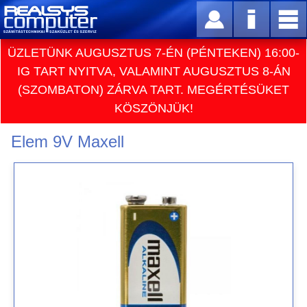
ÜZLETÜNK AUGUSZTUS 7-ÉN (PÉNTEKEN) 16:00-
IG TART NYITVA, VALAMINT AUGUSZTUS 8-ÁN
(SZOMBATON) ZÁRVA TART. MEGÉRTÉSÜKET
KÖSZÖNJÜK!
Elem 9V Maxell